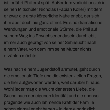
ist, erfährt Phil erst spät. Außerdem verliebt er sich in
seinen Mitschüler Nicholas (Fabian Koller) mit dem
er zwar die erste körper­liche Nähe erlebt, der sich
ihm aber doch nie ganz öffnet. Es sind drama­ti­sche
Wendungen und emotio­nale Stürme, die Phil auf
seinem Weg ins Erwach­se­nen­da­sein durch­lebt,
immer auch geprägt von seiner Sehn­sucht nach
einem Vater, von dem ihm seine Mutter nichts
erzählen möchte.
Was nach einem Jugend­stoff anmutet, geht durch
die emotio­nale Tiefe und die exis­ten­zi­ellen Fragen,
die hier aufge­worfen werden, weit darüber hinaus.
Wohl jeder mag die Wucht der ersten Liebe, die
Suche nach der eigenen Iden­tität und die ebenso
prägende wie auch lähmende Kraft der Familie
schon einmal erlebt haben – in dem eindring­lich