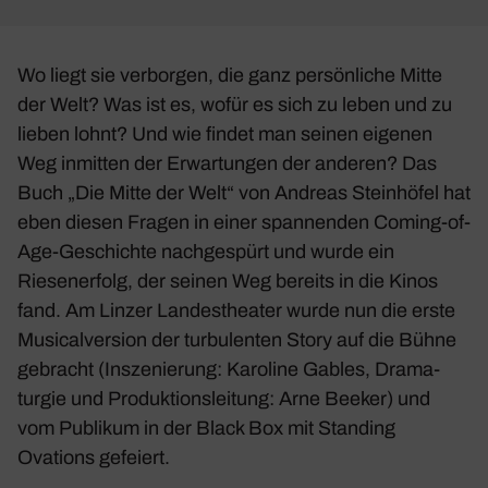
Wo liegt sie verborgen, die ganz persön­liche Mitte
der Welt? Was ist es, wofür es sich zu leben und zu
lieben lohnt? Und wie findet man seinen eigenen
Weg inmitten der Erwar­tungen der anderen? Das
Buch „Die Mitte der Welt“ von Andreas Stein­höfel hat
eben diesen Fragen in einer span­nenden Coming-of-
Age-Geschichte nach­ge­spürt und wurde ein
Riesen­er­folg, der seinen Weg bereits in die Kinos
fand. Am Linzer Landes­theater wurde nun die erste
Musi­cal­ver­sion der turbu­lenten Story auf die Bühne
gebracht (Insze­nie­rung: Karo­line Gables, Drama­
turgie und Produk­ti­ons­lei­tung: Arne Beeker) und
vom Publikum in der Black Box mit Stan­ding
Ovations gefeiert.