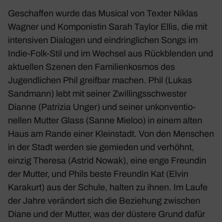
Geschaffen wurde das Musical von Texter Niklas
Wagner und Kompo­nistin Sarah Taylor Ellis, die mit
inten­siven Dialogen und eindring­li­chen Songs im
Indie-Folk-Stil und im Wechsel aus Rück­blenden und
aktu­ellen Szenen den Fami­li­en­kosmos des
Jugend­li­chen Phil greifbar machen. Phil (Lukas
Sand­mann) lebt mit seiner Zwil­lings­schwester
Dianne (Patrizia Unger) und seiner unkon­ven­tio­
nellen Mutter Glass (Sanne Mieloo) in einem alten
Haus am Rande einer Klein­stadt. Von den Menschen
in der Stadt werden sie gemieden und verhöhnt,
einzig Theresa (Astrid Nowak), eine enge Freundin
der Mutter, und Phils beste Freundin Kat (Elvin
Karakurt) aus der Schule, halten zu ihnen. Im Laufe
der Jahre verän­dert sich die Bezie­hung zwischen
Diane und der Mutter, was der düstere Grund dafür