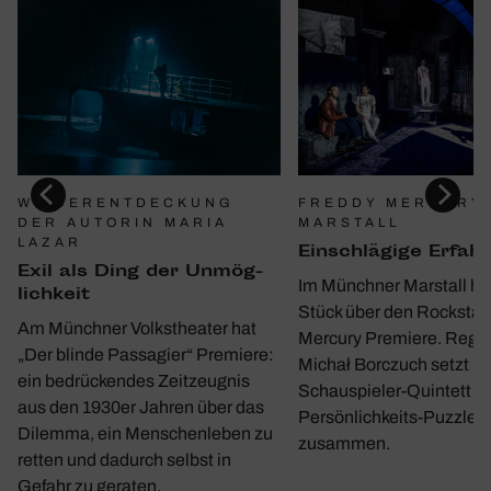
WIEDERENTDECKUNG
FREDDY MERCURY 
DER AUTORIN MARIA
MARSTALL
LAZAR
Einschlä­gige Erfah
Exil als Ding der Unmög­
Im Münchner Marstall hat
lich­keit
Stück über den Rockstar
Am Münchner Volkstheater hat
Mercury Premiere. Regi
„Der blinde Passagier“ Premiere:
Michał Borczuch setzt m
ein bedrückendes Zeitzeugnis
Schauspieler-Quintett ei
aus den 1930er Jahren über das
Persönlichkeits-Puzzle
Dilemma, ein Menschenleben zu
zusammen.
retten und dadurch selbst in
Gefahr zu geraten.