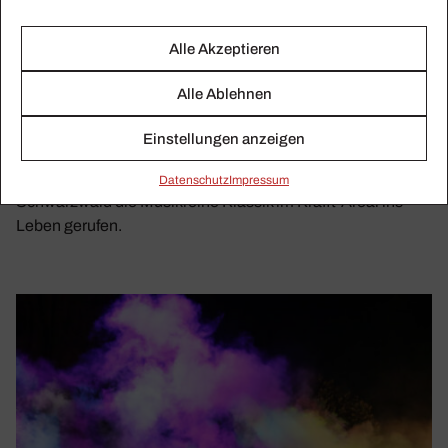
Alle Akzeptieren
Alle Ablehnen
ANDREA KAUTEN
»Mussorgski ist ein Spazier­gang durch
Einstellungen anzeigen
Seelen­land­schaften«
Andrea Kauten ist Pianistin und hat in einer alten Fabrik im
Daten­schutz
Impressum
Schwarzwald die Musikreihe Klassik im Krafft-Areal ins
Leben gerufen.