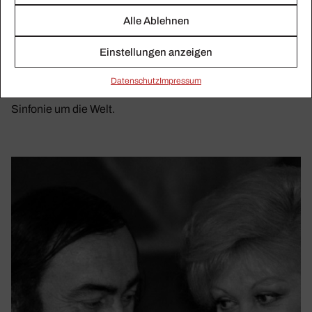
Alle Ablehnen
Einstellungen anzeigen
CHRISTIAN BERGER
Geheim­nis­volle Energie
Daten­schutz
Impressum
Christian Berger folgt in seinem Film Beethovens Neunter
Sinfonie um die Welt.