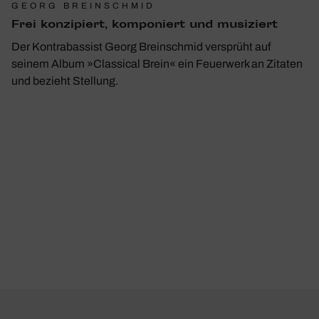
GEORG BREINSCHMID
Frei konzi­piert, kompo­niert und musi­ziert
Der Kontrabassist Georg Breinschmid versprüht auf
seinem Album »Classical Brein« ein Feuerwerk an Zitaten
und bezieht Stellung.