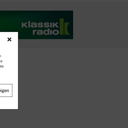
n
te
mte
eigen