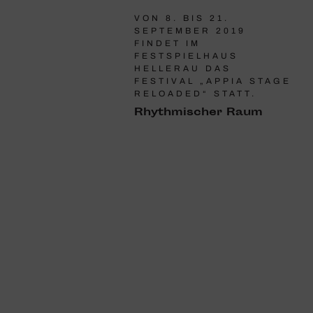
VON 8. BIS 21.
SEPTEMBER 2019
FINDET IM
FESTSPIELHAUS
HELLERAU DAS
FESTIVAL „APPIA STAGE
RELOADED“ STATT.
Rhyth­mi­scher Raum