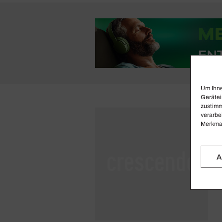
Um Ihne
Gerätei
zustimm
verarbe
Merkmal
A