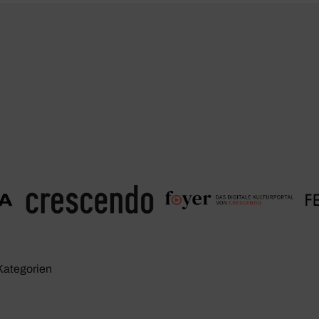
Kate­go­rien