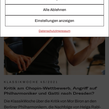
Alle Ablehnen
Einstellungen anzeigen
Daten­schutz
Impressum
KLASSIKWOCHE 45/2021
Kritik am Chopin-Wett­be­werb, Angriff auf
Phil­har­mo­niker und Gatti nach Dresden?
Die KlassikWoche über die Kritik von Mor Biron an den
Berliner Philharmonikern, die Nachfolge von Helga Rabl-