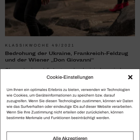
KLASSIKWOCHE 49/2021
Bedro­hung der Ukraine, Frank­reich-Feldzug
und der Wiener „Don Giovanni“
Oksana Lyniv und die Lage an der ukrainisch-russischen
Cookie-Einstellungen
Grenze, Marek Janowski mit französischen Musikern,
Barrie Koskys Don Giovanni an der Wiener Staatsoper
Um Ihnen ein optimales Erlebnis zu bieten, verwenden wir Technologien
wie Cookies, um Geräteinformationen zu speichern bzw. darauf
zuzugreifen. Wenn Sie diesen Technologien zustimmen, können wir Daten
wie das Surfverhalten oder eindeutige IDs auf dieser Website verarbeiten.
Wenn Sie Ihre Zustimmung nicht erteilen oder zurückziehen, können
bestimmte Merkmale und Funktionen beeinträchtigt werden.
Alle Akzeptieren