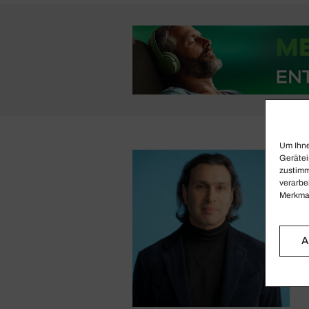
Um Ihne
Gerätei
zustimm
verarbe
Merkmal
A