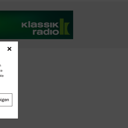
n
te
mte
eigen