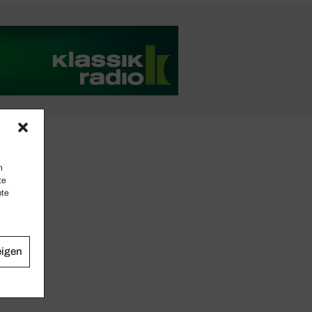
n
te
mte
eigen