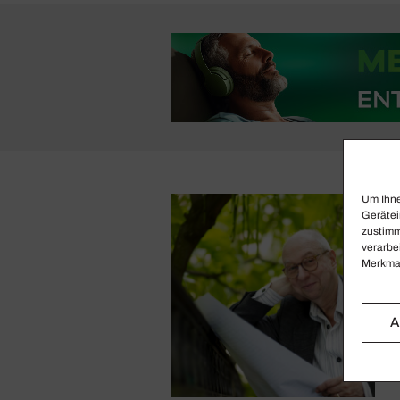
Um Ihne
Gerätei
zustimm
verarbe
Merkmal
A