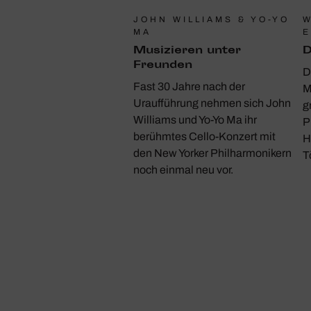
JOHN WILLIAMS & YO-YO
MA
E
Musi­zieren unter
D
Freunden
D
Fast 30 Jahre nach der
M
Uraufführung nehmen sich John
g
Williams und Yo-Yo Ma ihr
P
berühmtes Cello-Konzert mit
H
den New Yorker Philharmonikern
T
noch einmal neu vor.