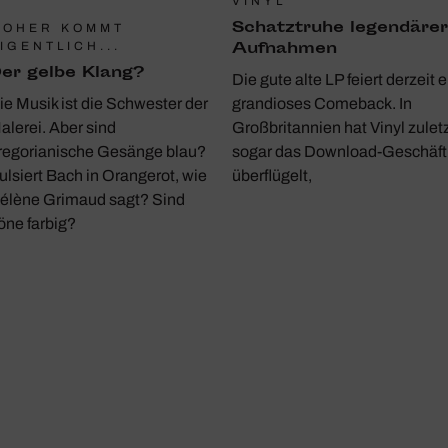
VINYL
Schatz­truhe legen­därer
WOHER KOMMT
Aufnahmen
IGENTLICH...
er gelbe Klang?
Die gute alte LP feiert derzeit e
ie Musik ist die Schwester der
grandioses Comeback. In
alerei. Aber sind
Großbritannien hat Vinyl zulet
regorianische Gesänge blau?
sogar das Download-Geschäft
ulsiert Bach in Orangerot, wie
überflügelt,
élène Grimaud sagt? Sind
öne farbig?