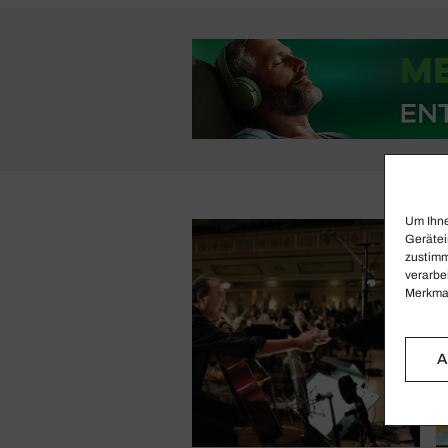
Um Ihne
Gerätei
zustimm
verarbe
Merkmal
A