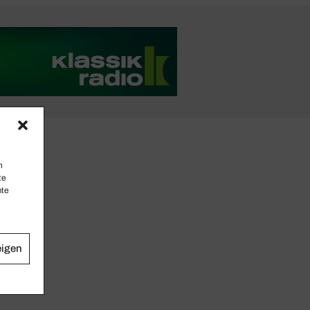
n
te
mte
eigen