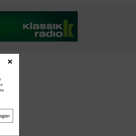
n
te
mte
eigen