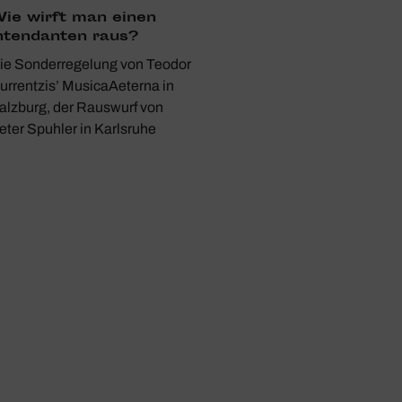
ie wirft man einen
nten­danten raus?
ie Sonderregelung von Teodor
urrentzis’ MusicaAeterna in
alzburg, der Rauswurf von
eter Spuhler in Karlsruhe