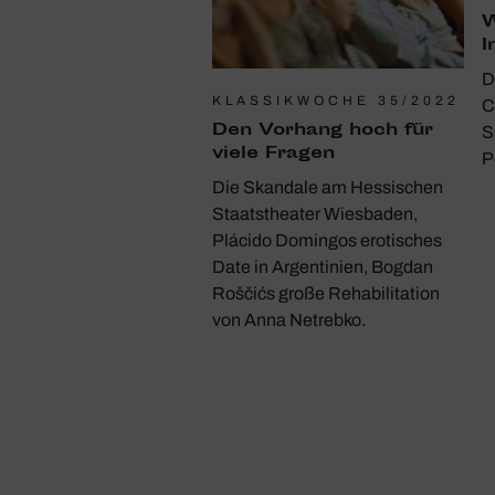
W
I
D
KLASSIKWOCHE 35/2022
C
Den Vorhang hoch für
S
viele Fragen
P
Die Skandale am Hessischen
Staatstheater Wiesbaden,
Plácido Domingos erotisches
Date in Argentinien, Bogdan
Roščićs große Rehabilitation
von Anna Netrebko.