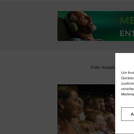
Foto: Accademia di Sant
Um Ihne
Gerätei
zustimm
verarbe
Merkmal
A
K