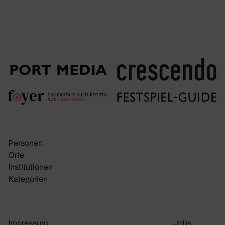
Personen
Orte
Insti­tu­tionen
Kate­go­rien
Impressum
Jobs