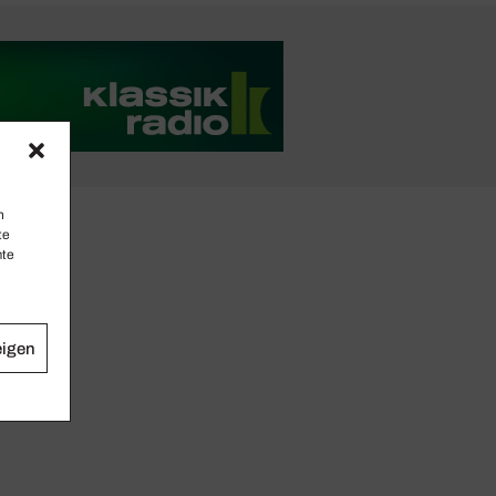
n
te
mte
eigen