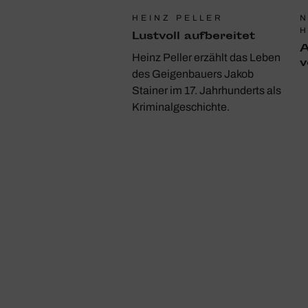
HEINZ PELLER
N
Lust­voll aufbe­reitet
A
Heinz Peller erzählt das Leben
v
des Geigenbauers Jakob
Stainer im 17. Jahrhunderts als
Kriminalgeschichte.