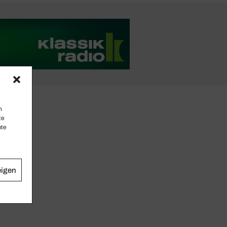
n
te
mte
eigen