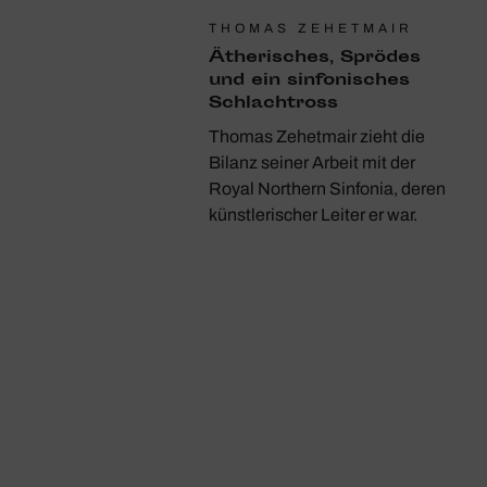
THOMAS ZEHETMAIR
Äthe­ri­sches, Sprödes
und ein sinfo­ni­sches
Schlacht­ross
Thomas Zehetmair zieht die
Bilanz seiner Arbeit mit der
Royal Northern Sinfonia, deren
künstlerischer Leiter er war.