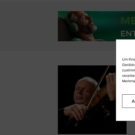
Um Ihne
Gerätei
zustimm
verarbe
Merkmal
A