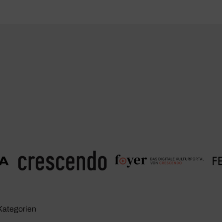
Kate­go­rien