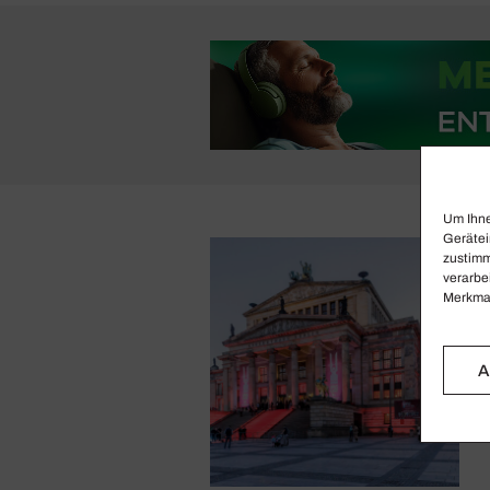
Um Ihne
Gerätei
zustimm
verarbe
Merkmal
A