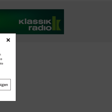
n
te
mte
eigen