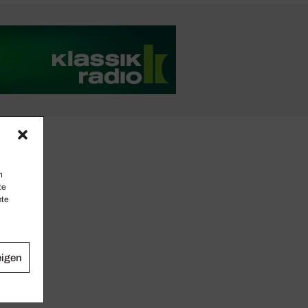
n
te
mte
eigen