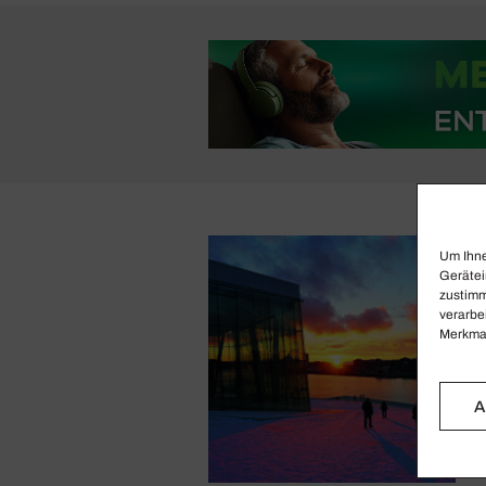
Um Ihne
Gerätei
zustimm
verarbe
Merkmal
A