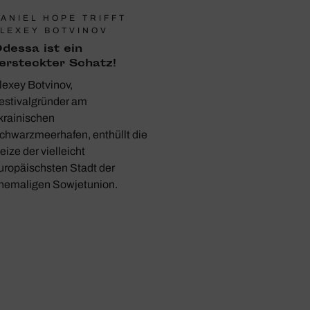
ANIEL HOPE TRIFFT
LEXEY BOTVINOV
dessa ist ein
ersteckter Schatz!
lexey Botvinov,
estivalgründer am
krainischen
chwarzmeerhafen, enthüllt die
eize der vielleicht
uropäischsten Stadt der
hemaligen Sowjetunion.