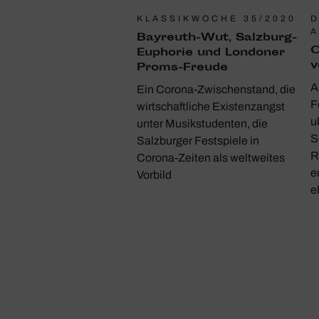
KLASSIKWOCHE 35/2020
D
A
Bayreuth-Wut, Salz­burg-
O
Euphorie und Londoner
v
Proms-Freude
A
Ein Corona-Zwischenstand, die
F
wirtschaftliche Existenzangst
u
unter Musikstudenten, die
S
Salzburger Festspiele in
R
Corona-Zeiten als weltweites
e
Vorbild
e