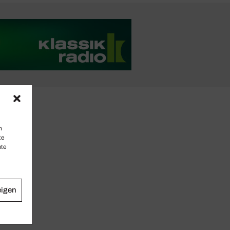
n
te
mte
eigen