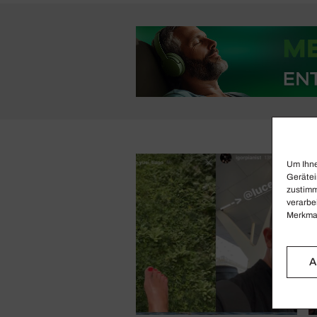
Um Ihne
Gerätei
zustimm
verarbe
Merkmal
A