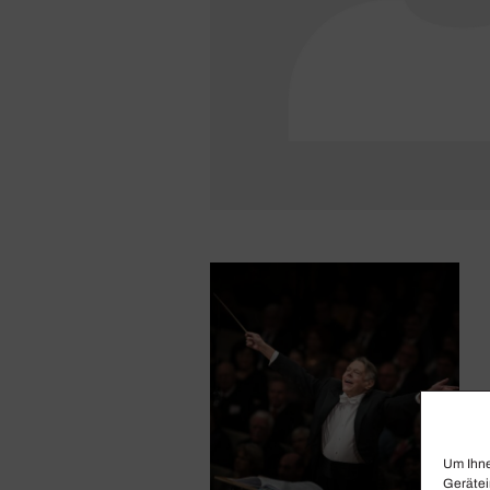
Um Ihne
Gerätei