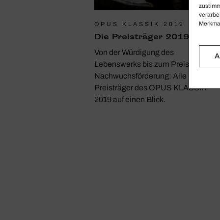
zustimm
verarbe
Merkmal
OPUS KLASSIK 2019
Die Preis­träger 2019
Von der Würdigung des
A
Lebenswerks bis zum Preis für
Nachwuchsförderung: Alle
Preisträger des OPUS KLASSIK
2019 auf einen Blick.