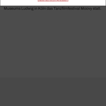
Vom 19. bis zum 28. Mai 2023 findet im Filmforum des
Museums Ludwig in Köln das Tanzfilmfestival Moovy statt.