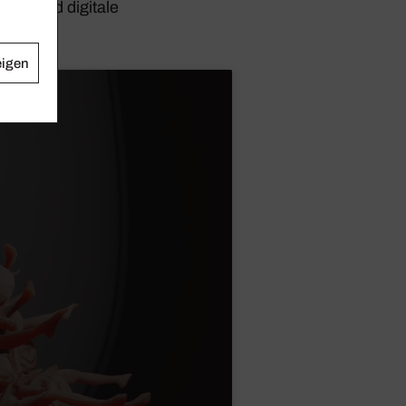
Film und digi­tale
.
eigen