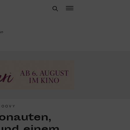
an
MOOVY
o­nauten,
und einem