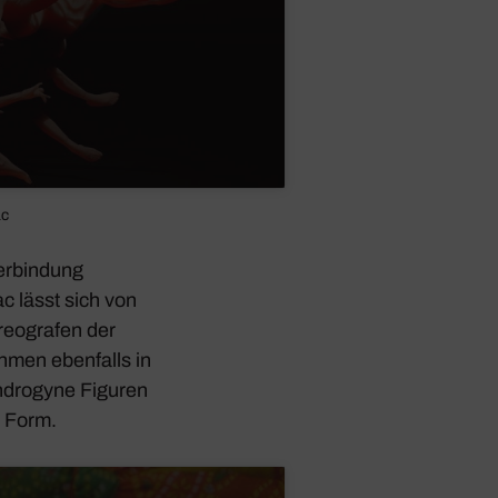
ac
erbin­dung
 lässt sich von
eo­grafen der
hmen eben­falls in
andro­gyne Figuren
r Form.