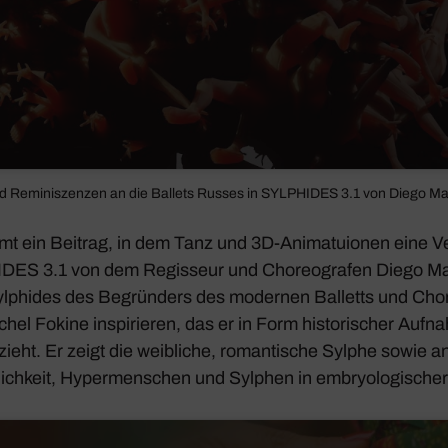
d Remi­nis­zenzen an die Ballets Russes in
SYLPHIDES 3.1
von Diego M
mmt ein Beitrag, in dem Tanz und 3D-Anima­tuionen eine V
ES 3.1 von dem Regis­seur und Choreo­grafen Diego Mac
ylphides
des Begrün­ders des modernen Balletts und Chor
hel Fokine inspi­rieren, das er in Form histo­ri­scher Aufna
zieht. Er zeigt die weib­liche, roman­ti­sche Sylphe sowie 
­lich­keit, Hyper­men­schen und Sylphen in embryo­lo­gi­sche