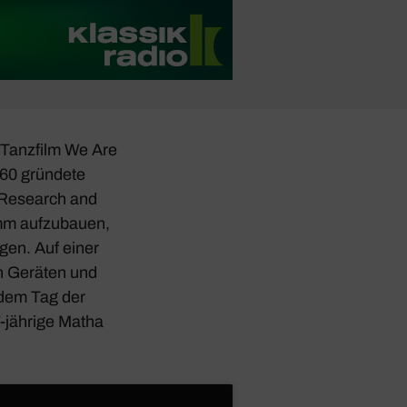
 Tanz­film
We Are
960 grün­dete
Rese­arch and
ramm aufzu­bauen,
gen. Auf einer
en Geräten und
 dem Tag der
17-jährige Matha