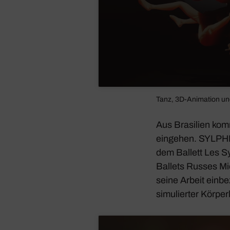
Tanz, 3D-Anima­tion un
Aus Brasi­lien ko
eingehen. SYLPHID
dem Ballett
Les S
Ballets Russes Mic
seine Arbeit einbe­
simu­lierter Körper