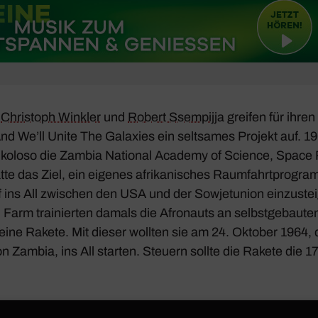
n
Chris­toph Winkler
und
Robert Ssem­pijja
greifen für ihren
nd We’ll Unite The Gala­xies
ein selt­sames Projekt auf. 1
oloso die Zambia National Academy of Science, Space 
tte das Ziel, ein eigenes afri­ka­ni­sches Raum­fahrt­pro­g
f ins All zwischen den USA und der Sowjet­union einzu­stei
 Farm trai­nierten damals die Afronauts an selbst­ge­baut
eine Rakete. Mit dieser wollten sie am 24. Oktober 1964,
von Zambia, ins All starten. Steuern sollte die Rakete die 