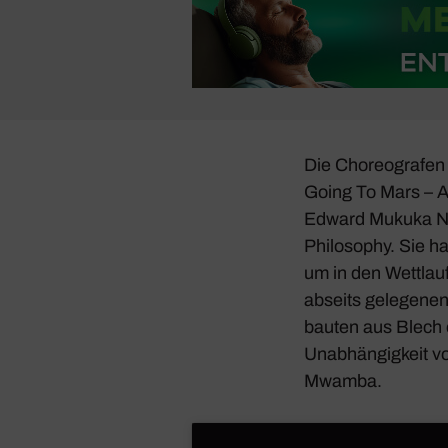
Die Choreo­grafe
Going To Mars – A
Edward Mukuka Nk
Philo­sophy. Sie ha
um in den Wett­lau
abseits gele­genen
bauten aus Blech 
Unab­hän­gig­keit 
Mwamba.