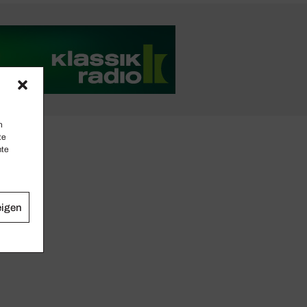
n
te
mte
eigen