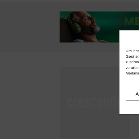
Um Ihne
Gerätei
zustimm
verarbe
Merkmal
A