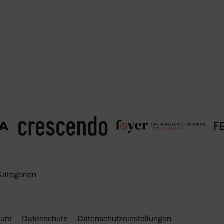
Kate­go­rien
sum
Daten­schutz
Daten­schutz­ein­stel­lungen