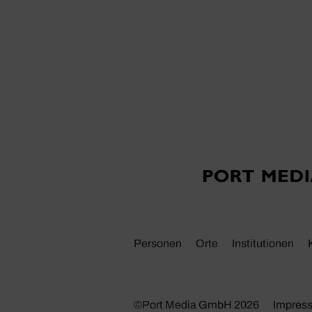
Personen
Orte
Insti­tu­tionen
©Port Media GmbH 2026
Impres