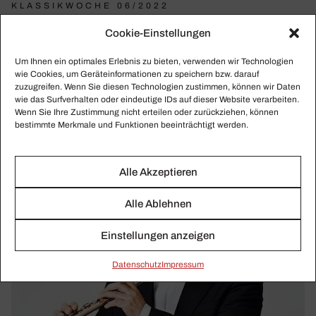
KLASSIKWOCHE 06/2022
Von unse­riösen Künst­lern und dem „Danke“
Cookie-Einstellungen
Sagen!
Anerkennung für alle, die spielen, die Nachfolge von
Um Ihnen ein optimales Erlebnis zu bieten, verwenden wir Technologien
wie Cookies, um Geräteinformationen zu speichern bzw. darauf
Riccardo Muti, der Verdienstorden für Simon Rattle, der
zuzugreifen. Wenn Sie diesen Technologien zustimmen, können wir Daten
Nicht-Haftantritt von Siegfried Mauser
wie das Surfverhalten oder eindeutige IDs auf dieser Website verarbeiten.
Wenn Sie Ihre Zustimmung nicht erteilen oder zurückziehen, können
bestimmte Merkmale und Funktionen beeinträchtigt werden.
Alle Akzeptieren
Alle Ablehnen
Einstellungen anzeigen
Daten­schutz
Impressum