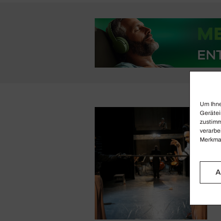
Um Ihne
Gerätei
zustimm
verarbe
Merkmal
A