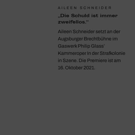
AILEEN SCHNEIDER
„Die Schuld ist immer
zwei­fellos.“
Aileen Schneider setzt an der
Augsburger Brechtbühne im
Gaswerk Philip Glass’
Kammeroper In der Strafkolonie
in Szene. Die Premiere ist am
16. Oktober 2021.