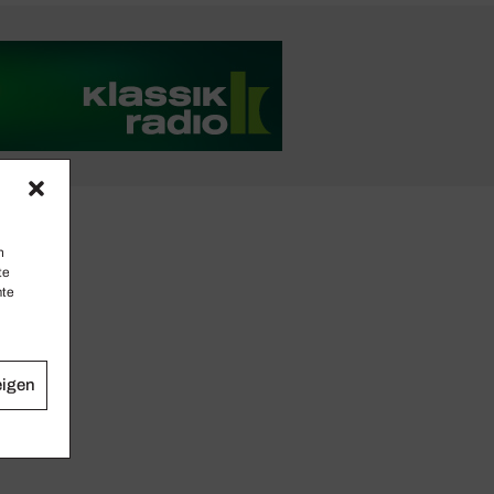
n
te
mte
eigen