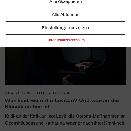
Alle Akzeptieren
Alle Ablehnen
Einstellungen anzeigen
Daten­schutz
Impressum
KLASSIKWOCHE 43/2020
Wer liest wem die Leviten? Und warum die
Klassik sicher ist
Kritik an der Kritik an Igor Levit, die Corona-Maßnahmen an
Opernhäusern und Katharina Wagner nach ihrer Krankheit