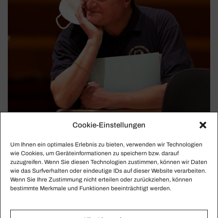
Cookie-Einstellungen
KLASSIKWOCHE 16/2021
Um Ihnen ein optimales Erlebnis zu bieten, verwenden wir Technologien
Phil­har­mo­ni­scher „Spritzer“, Thie­le­mann
wie Cookies, um Geräteinformationen zu speichern bzw. darauf
schüttet den Rubikon zu, und Gerhaher
zuzugreifen. Wenn Sie diesen Technologien zustimmen, können wir Daten
hadert mit dem Gericht
wie das Surfverhalten oder eindeutige IDs auf dieser Website verarbeiten.
Wenn Sie Ihre Zustimmung nicht erteilen oder zurückziehen, können
Christian Gerhaher zur Abweisung der Klage, der Toleranz-
bestimmte Merkmale und Funktionen beeinträchtigt werden.
Tripp von Christian Thielemann, der Auftritt von Elīna
Garanča bei Österreichs Satire-Talk