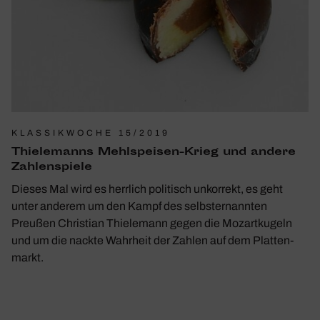
KLASSIKWOCHE 15/2019
Thie­le­manns Mehl­speisen-Krieg und andere
Zahlen­spiele
Dieses Mal wird es herr­lich poli­tisch unkor­rekt, es geht
unter anderem um den Kampf des selbst­er­nannten
Preußen Chris­tian Thie­le­mann gegen die Mozart­ku­geln
und um die nackte Wahr­heit der Zahlen auf dem Plat­ten­
markt.