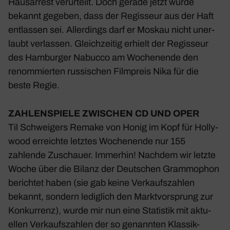
Haus­ar­rest verur­teilt. Doch gerade jetzt wurde
bekannt gegeben, dass der Regis­seur aus der Haft
entlassen sei. Aller­dings darf er Moskau nicht uner­
laubt verlassen. Gleich­zeitig erhielt der Regis­seur
des Hamburger Nabucco am Wochen­ende den
renom­mierten russi­schen Film­preis Nika für die
beste Regie.
ZAHLEN­SPIELE ZWISCHEN CD UND OPER
Til Schwei­gers Remake von Honig im Kopf für Holly­
wood erreichte letztes Wochen­ende nur 155
zahlende Zuschauer. Immerhin! Nachdem wir letzte
Woche über die Bilanz der Deut­schen Gram­mo­phon
berichtet haben (sie gab keine Verkaufs­zahlen
bekannt, sondern ledig­lich den Markt­vor­sprung zur
Konkur­renz), wurde mir nun eine Statistik mit aktu­
ellen Verkaufs­zahlen der so genannten Klassik-