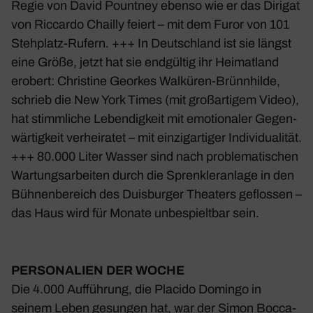
Regie von David Pountney ebenso wie er das Dirigat
von Riccardo Chailly feiert – mit dem Furor von 101
Steh­platz-Rufern. +++ In
Deutsch­land
ist sie längst
eine Größe, jetzt hat sie endgültig ihr Heimat­land
erobert: Chris­tine Georkes Walküren-Brünn­hilde,
schrieb die
New York
Times (mit groß­ar­tigem Video),
hat stimm­liche Leben­dig­keit mit emotio­naler Gegen­
wär­tig­keit verhei­ratet – mit einzig­ar­tiger Indi­vi­dua­lität.
+++ 80.000 Liter Wasser sind nach proble­ma­ti­schen
Wartungs­ar­beiten durch die Spren­k­ler­an­lage in den
Bühnen­be­reich des Duis­burger Thea­ters geflossen –
das Haus wird für Monate unbe­spieltbar sein.
PERSO­NA­LIEN DER WOCHE
Die 4.000 Auffüh­rung, die Placido Domingo in
seinem Leben gesungen hat, war der Simon Bocca­