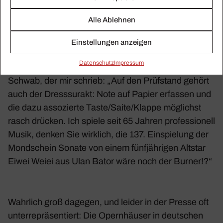
jungen Klavier­spieler begleitet, der fast so gut spielte
Alle Ablehnen
wie der Mode­rator selbst. Nach Lanz« Angaben
handelte es sich um „den größten Star der Klassik“.
Einstellungen anzeigen
Ich zitiere an dieser Stelle Mal einen Freund unseres
Daten­schutz
Impressum
News­let­ters, den Gitar­risten und Kompo­nisten Sigi
Schwab, der mir schrieb: „Auf den Prüf­stand gehört
auch der Dress­surakt: Note auf Papier erfassen und
die dazu asso­zierte Taste/​Saite/​Klappe möglichst
rasch drücken. Ich spiele seit 65 Jahren profes­sio­nell
Musik, denken Sie wirk­lich, die 137. Einspie­lung der
Mond­schein Sonate von einem fünf­jäh­rigen Altstar
Eiwei Weiei aus Ulan Bator wäre noch der Burner!?“
Wahr­lich groß dagegen, und leider in der Presse oft
unter­re­prä­sen­tiert: Die Opern­häuser in deut­schen