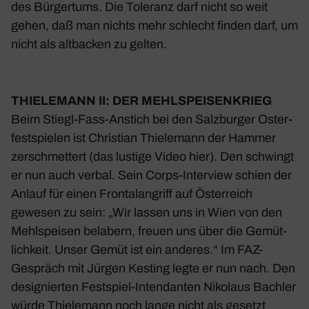
des Bürger­tums. Die Tole­ranz darf nicht so weit
gehen, daß man nichts mehr schlecht finden darf, um
nicht als altba­cken zu gelten.
THIE­LE­MANN II: DER MEHL­SPEI­SEN­KRIEG
Beim Stiegl-Fass-Anstich bei den Salz­burger Oster­
fest­spielen ist Chris­tian Thie­le­mann der Hammer
zerschmet­tert (das lustige Video hier). Den schwingt
er nun auch verbal. Sein Corps-Inter­view schien der
Anlauf für einen Fron­tal­an­griff auf Öster­reich
gewesen zu sein: „Wir lassen uns in Wien von den
Mehl­speisen bela­bern, freuen uns über die Gemüt­
lich­keit. Unser Gemüt ist ein anderes.“ Im FAZ-
Gespräch mit Jürgen Kesting legte er nun nach. Den
desi­gnierten Fest­spiel-Inten­danten Niko­laus Bachler
würde Thie­le­mann noch lange nicht als gesetzt