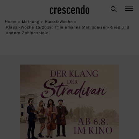
Home
>
Meinung
>
KlassikWoche
>
KlassikWoche 15/2019: Thie­le­manns Mehl­speisen-Krieg und
andere Zahlen­spiele