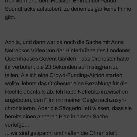
mo­ni­kern und dem Flötisten Emma­nuel Pahud,
Sound­tracks aufstö­bert, zu denen es gar keine Filme
gibt.
Ach ja, und dann war da noch die Sache mit Anna
Netrebkos Video von der Hinter­bühne des Londoner
Opern­hauses Covent Garden – das Orchester hatte
ihr verboten, die 23 Sekunden auf Insta­gram zu
teilen. Als ich eine Crowd-Funding-Aktion starten
wollte, lehnte das Orchester eine Bezah­lung für die
Rechte eben­falls ab. Ich habe Netrebko inzwi­schen
ange­boten, den Film mit meiner Geige nach­zu­syn­
chro­ni­sieren. Aber die Sängerin ließ wissen, dass sie
bereits einen anderen Plan in dieser Sache
verfolge…
… wir sind gespannt und halten die Ohren steif.