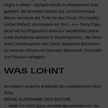
negra in Wien – danach wurde im Restau­rant Sole
gefeiert: Aki Nure­dini tischte auf, und Domi­nique
Meyer servierte die Torte für den Tenor (für Insider:
Lieber Robert, da müssen wir hin!). +++ Sony Clas­
sical hat Ivo Pogo­re­lich exklusiv verpflichtet (seine
erste Aufnahme widmet er Rach­ma­ninov), die
Deut­
sche Gram­mo­phon
den Tenor Benjamin Bern­heim
(er wird ein Album mit Gounod, Massenet, Doni­zetti
und Puccini vorlegen).
WAS LOHNT
Anne­leen Lenaerts entdeckt den unbe­kannten Nino
Rota.
MEINE AUFNAHME DER WOCHE…
… stelle ich nicht ganz unvor­ein­ge­nommen vor, da