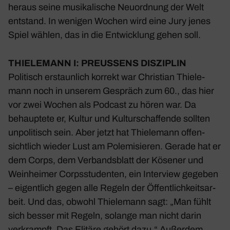
heraus seine musi­ka­li­sche Neuord­nung der Welt
entstand. In wenigen Wochen wird eine Jury jenes
Spiel wählen, das in die Entwick­lung gehen soll.
THIE­LE­MANN I: PREUS­SENS DISZI­PLIN
Poli­tisch erstaun­lich korrekt war Chris­tian Thie­le­
mann noch in unserem Gespräch zum 60., das hier
vor zwei Wochen als Podcast zu hören war. Da
behaup­tete er, Kultur und Kultur­schaf­fende sollten
unpo­li­tisch sein. Aber jetzt hat Thie­le­mann offen­
sicht­lich wieder Lust am Pole­mi­sieren. Gerade hat er
dem Corps, dem Verbands­blatt der Kösener und
Wein­heimer Corps­stu­denten, ein Inter­view gegeben
– eigent­lich gegen alle Regeln der Öffent­lich­keits­ar­
beit. Und das, obwohl Thie­le­mann sagt: „Man fühlt
sich besser mit Regeln, solange man nicht darin
verkrampft. Das Elitäre gehört dazu.“ Außerdem