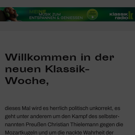
Will­kommen in der
neuen Klassik-
Woche,
dieses Mal wird es herr­lich poli­tisch unkor­rekt, es
geht unter anderem um den Kampf des selbst­er­
nannten Preußen Chris­tian Thie­le­mann gegen die
Mozart­ku­geln und um die nackte Wahr­heit der