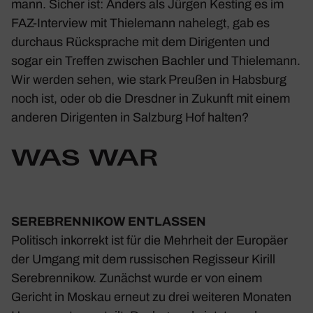
mann. Sicher ist: Anders als Jürgen Kesting es im
FAZ-Inter­view mit Thie­le­mann nahe­legt, gab es
durchaus Rück­sprache mit dem Diri­genten und
sogar ein Treffen zwischen Bachler und Thie­le­mann.
Wir werden sehen, wie stark Preußen in Habs­burg
noch ist, oder ob die Dresdner in Zukunft mit einem
anderen Diri­genten in Salz­burg Hof halten?
WAS WAR
SEREBREN­NIKOW ENTLASSEN
Poli­tisch inkor­rekt ist für die Mehr­heit der Euro­päer
der Umgang mit dem russi­schen Regis­seur Kirill
Serebren­nikow. Zunächst wurde er von einem
Gericht in Moskau erneut zu drei weiteren Monaten