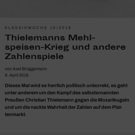
KLASSIKWOCHE 15/2019
Thie­le­manns Mehl­
speisen-Krieg und andere
Zahlen­spiele
von
Axel Brüggemann
8. April 2019
Dieses Mal wird es herr­lich poli­tisch unkor­rekt, es geht
unter anderem um den Kampf des selbst­er­nannten
Preußen Chris­tian Thie­le­mann gegen die Mozart­ku­geln
und um die nackte Wahr­heit der Zahlen auf dem Plat­
ten­markt.