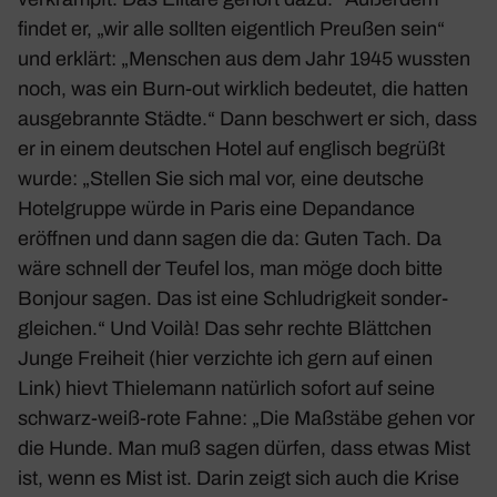
findet er, „wir alle sollten eigent­lich Preußen sein“
und erklärt: „Menschen aus dem Jahr 1945 wussten
noch, was ein Burn-out wirk­lich bedeutet, die hatten
ausge­brannte Städte.“ Dann beschwert er sich, dass
er in einem deut­schen Hotel auf englisch begrüßt
wurde: „Stellen Sie sich mal vor, eine deut­sche
Hotel­gruppe würde in Paris eine Depan­dance
eröffnen und dann sagen die da: Guten Tach. Da
wäre schnell der Teufel los, man möge doch bitte
Bonjour sagen. Das ist eine Schlud­rig­keit sonder­
glei­chen.“ Und Voilà! Das sehr rechte Blätt­chen
Junge Frei­heit (hier verzichte ich gern auf einen
Link) hievt Thie­le­mann natür­lich sofort auf seine
schwarz-weiß-rote Fahne: „Die Maßstäbe gehen vor
die Hunde. Man muß sagen dürfen, dass etwas Mist
ist, wenn es Mist ist. Darin zeigt sich auch die Krise