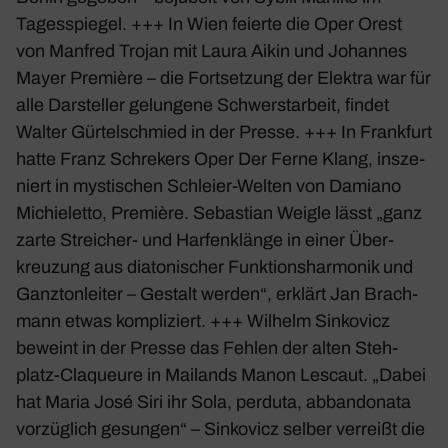
Tages­spiegel. +++ In Wien feierte die Oper Orest
von Manfred Trojan mit Laura Aikin und Johannes
Mayer Première – die Fort­set­zung der Elektra war für
alle Darsteller gelun­gene Schwerst­ar­beit, findet
Walter Gürtel­schmied in der Presse. +++ In
Frank­furt
hatte Franz Schre­kers Oper Der Ferne Klang, insze­
niert in mysti­schen Schleier-Welten von Damiano
Michie­letto, Première. Sebas­tian Weigle lässt „ganz
zarte Strei­cher- und Harfen­klänge in einer Über­
kreu­zung aus diato­ni­scher Funk­ti­ons­har­monik und
Ganz­ton­leiter – Gestalt werden“, erklärt Jan Brach­
mann etwas kompli­ziert. +++ Wilhelm Sinko­vicz
beweint in der Presse das Fehlen der alten Steh­
platz-Claqueure in Mailands Manon Lescaut. „Dabei
hat Maria José Siri ihr Sola, perduta, abban­do­nata
vorzüg­lich gesungen“ – Sinko­vicz selber verreißt die