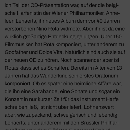
ich Teil der CD-Präsen­ta­tion war, auf der die belgi­
sche Harfe­nistin der
Wiener Phil­har­mo­niker
, Anne­
leen Lenaerts, ihr neues Album dem vor 40 Jahren
verstor­benen Nino Rota widmete. Aber ihr ist da eine
wirk­lich groß­ar­tige Entde­ckung gelungen. Über 150
Film­mu­siken hat Rota kompo­niert, unter anderem zu
Godfa­ther und Dolce Vita. Natür­lich sind auch sie auf
der neuen CD zu hören. Noch span­nender aber ist
Rotas klas­si­sches Schaffen. Bereits im Alter von 13
Jahren hat das Wunder­kind sein erstes Orato­rium
kompo­niert. Ob es später eine heim­liche Affäre war,
die ihn eine Sara­bande, eine Sonate und sogar ein
Konzert in nur kurzer Zeit für das Instru­ment Harfe
schreiben ließ, ist nicht über­lie­fert. Lohnens­wert
aber, wie zupa­ckend, schwel­ge­risch und lebendig
Lenaerts, unter anderem mit den Brüssler Phil­har­