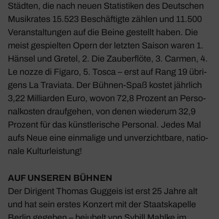
Städten, die nach neuen Statis­tiken des Deut­schen
Musik­rates 15.523 Beschäf­tigte zählen und 11.500
Veran­stal­tungen auf die Beine gestellt haben. Die
meist gespielten Opern der letzten Saison waren 1.
Hänsel und Gretel, 2. Die Zauber­flöte, 3. Carmen, 4.
Le nozze di Figaro, 5. Tosca – erst auf Rang 19 übri­
gens La Traviata. Der Bühnen-Spaß kostet jähr­lich
3,22 Milli­arden Euro, wovon 72,8 Prozent an Perso­
nal­kosten drauf­gehen, von denen wiederum 32,9
Prozent für das künst­le­ri­sche Personal. Jedes Mal
aufs Neue eine einma­lige und unver­zicht­bare, natio­
nale Kultur­leis­tung!
AUF UNSEREN BÜHNEN
Der Diri­gent Thomas Guggeis ist erst 25 Jahre alt
und hat sein erstes Konzert mit der Staats­ka­pelle
Berlin
gegeben – beju­belt von Sybill Mahlke im