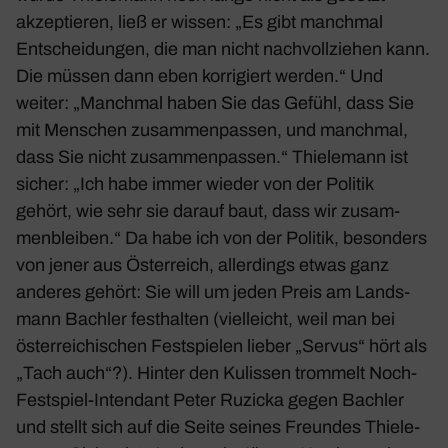
akzep­tieren, ließ er wissen: „Es gibt manchmal
Entschei­dungen, die man nicht nach­voll­ziehen kann.
Die müssen dann eben korri­giert werden.“ Und
weiter: „Manchmal haben Sie das Gefühl, dass Sie
mit Menschen zusam­men­passen, und manchmal,
dass Sie nicht zusam­men­passen.“ Thie­le­mann ist
sicher: „Ich habe immer wieder von der Politik
gehört, wie sehr sie darauf baut, dass wir zusam­
men­bleiben.“ Da habe ich von der Politik, beson­ders
von jener aus Öster­reich, aller­dings etwas ganz
anderes gehört: Sie will um jeden Preis am Lands­
mann Bachler fest­halten (viel­leicht, weil man bei
öster­rei­chi­schen Fest­spielen lieber „Servus“ hört als
„Tach auch“?). Hinter den Kulissen trom­melt Noch-
Fest­spiel-Inten­dant
Peter Ruzicka gegen Bachler
und stellt sich auf die Seite seines Freundes Thie­le­