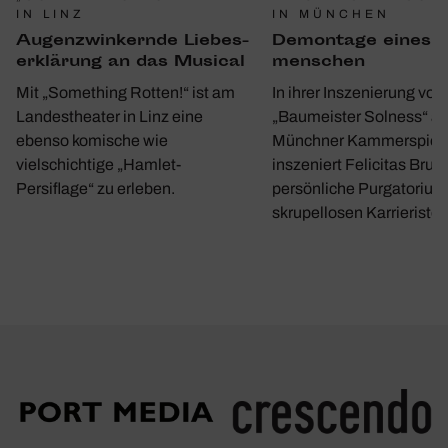
IN MÜNCHEN
IN LINZ
Demon­tage eines 
Augen­zwin­kernde Liebes­
men­schen
er­klä­rung an das Musical
In ihrer Inszenierung von
Mit „Something Rotten!“ ist am
„Baumeister Solness“ a
Landestheater in Linz eine
Münchner Kammerspiel
ebenso komische wie
inszeniert Felicitas Bruc
vielschichtige „Hamlet-
persönliche Purgatorium
Persiflage“ zu erleben.
skrupellosen Karrieristen