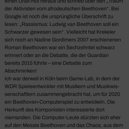
einen Uralt-Hut heraus und schrieb über den „Traum
der Akti­visten vom afro­deut­schen Beet­hoven“. Bei
Google ist noch die ursprüng­liche Über­schrift zu
lesen: „Rassismus: Ludwig van Beet­hoven soll ein
Schwarzer gewesen sein“. Viel­leicht hat Krekeler
sich noch an Nadine Gordi­mers 2007 erschie­nenen
Roman Beet­hoven war ein Sech­zehntel schwarz
erin­nert oder an die Debatte, die der Guar­dian
bereits 2015 führte – eine Debatte zum
Abschminken!
Ich war derweil in
Köln
beim Game-Lab, in dem der
WDR Spie­le­ent­wickler mit Musi­kern und Musik­wis­
sen­schaft­lern zusam­men­ge­bracht hat, um für 2020
ein Beet­hoven-Compu­ter­spiel zu entwi­ckeln. Die
Herkunft des Kompo­nisten inter­es­sierte dort
niemanden. Die Computer-Leute stürzten sich eher
auf den Messie Beet­hoven und das Chaos, aus dem