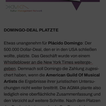
DOMINGO-DEAL PLATZTE
Etwas unan­ge­nehm für
Plácido Domingo
: Der
500.000 Dollar-Deal, den er in den USA schließen
wollte, platzte. Das Geschäft wurde von einem
Whist­le­b­lower an die New York Times weiter­ge­
geben
. Demnach soll Domingo die Zahlung zuge­si­
chert haben, wenn die
American Guild Of Musical
Artists
die Ergeb­nisse ihrer juris­ti­schen Unter­su­
chungen nicht weiter breit­tritt. Die AGMA plante also
ledig­lich eine ober­fläch­liche Zusam­men­fas­sung und
den Verzicht auf weitere Schritte. Nach dem Platzen