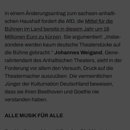
In einem Ände­rungs­an­trag zum
sachsen
-anhal­ti­
schen Haus­halt fordert die AfD, die
Mittel
für
die
Bühnen im Land bereits in diesem Jahr um 18
Millionen Euro zu kürzen
. Sie argu­men­tiert: „Insbe­
son­dere werden kaum deut­sche Thea­ter­stücke auf
die Bühne gebracht.“
Johannes Weigand
, Gene­
ral­inten­dant des Anhal­ti­schen Thea­ters, sieht in der
Forde­rung vor allem den Versuch, Druck auf die
Thea­ter­ma­cher auszu­üben. Die vermeint­li­chen
Jünger der Kultur­na­tion
Deutsch­land
beweisen,
dass sie ihren Beet­hoven und Goethe nie
verstanden haben.
ALLE MUSIK FÜR ALLE