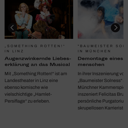
"BAUMEISTER SOL
„SOMETHING ROTTEN!“
IN MÜNCHEN
IN LINZ
Demon­tage eines 
Augen­zwin­kernde Liebes­
men­schen
er­klä­rung an das Musical
In ihrer Inszenierung von
Mit „Something Rotten!“ ist am
„Baumeister Solness“ a
Landestheater in Linz eine
Münchner Kammerspiel
ebenso komische wie
inszeniert Felicitas Bruc
vielschichtige „Hamlet-
persönliche Purgatorium
Persiflage“ zu erleben.
skrupellosen Karrieristen