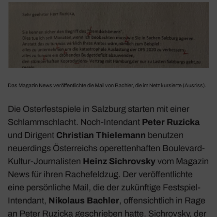
Das Magazin
News
veröf­fent­lichte die Mail von Bachler, die im Netz kursierte (Ausriss).
Die Oster­fest­spiele in Salz­burg starten mit einer
Schlamm­schlacht. Noch-Inten­dant
Peter Ruzicka
und Diri­gent
Chris­tian Thie­le­mann
benutzen
neuer­dings Öster­reichs operet­ten­haften Boule­vard-
Kultur-Jour­na­listen
Heinz Sichrovsky
vom Magazin
News
für ihren Rache­feldzug. Der veröf­fent­lichte
eine persön­liche Mail, die der zukünf­tige
Fest­spiel-
Inten­dant
,
Niko­laus Bachler
, offen­sicht­lich in Rage
an Peter Ruzicka geschrieben hatte. Sichrovsky, der