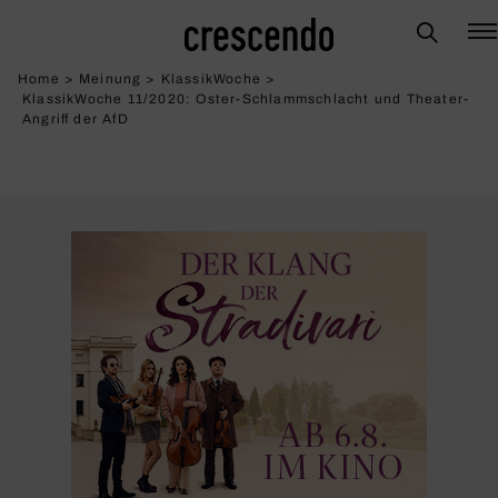
Home
>
Meinung
>
KlassikWoche
>
KlassikWoche 11/2020: Oster-Schlamm­schlacht und Theater-
Angriff der AfD