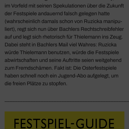
im Vorfeld mit seinen Speku­la­tionen über die Zukunft
der Fest­spiele andau­ernd falsch gelegen hatte
(wahr­schein­lich damals schon von Ruzicka mani­pu­
liert), regt sich nun über Bach­lers Recht­schreib­fehler
auf und legt sich rheto­risch für Thie­le­mann ins Zeug.
Dabei steht in Bach­lers Mail viel Wahres: Ruzicka
würde Thie­le­mann benutzen, würde die Fest­spiele
abwirt­schaften und seine Auftritte seien weit­ge­hend
zum Fremd­schämen. Fakt ist: Die Oster­fest­spiele
haben schnell noch ein Jugend-Abo aufge­legt, um
die freien Plätze zu stopfen.
________________________________________________