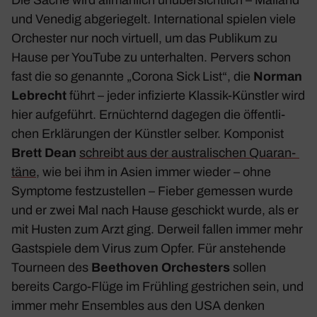
und
Venedig
abge­rie­gelt. Inter­na­tional spielen viele
Orchester nur noch virtuell, um das Publikum zu
Hause per YouTube zu unter­halten. Pervers schon
fast die so genannte „
Corona Sick List
“, die
Norman
Lebrecht
führt – jeder infi­zierte Klassik-Künstler wird
hier aufge­führt. Ernüch­ternd dagegen die öffent­li­
chen Erklä­rungen der Künstler selber. Kompo­nist
Brett Dean
schreibt aus der austra­li­schen Quaran­
täne
, wie bei ihm in Asien immer wieder – ohne
Symptome fest­zu­stellen – Fieber gemessen wurde
und er zwei Mal nach Hause geschickt wurde, als er
mit Husten zum Arzt ging. Derweil fallen immer mehr
Gast­spiele dem Virus zum Opfer. Für anste­hende
Tour­neen des
Beet­hoven Orches­ters
sollen
bereits Cargo-Flüge im Früh­ling gestri­chen sein, und
immer mehr Ensem­bles aus den
USA
denken