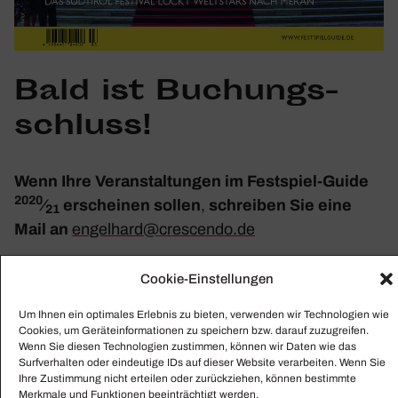
Bald ist Buchungs­
schluss!
Wenn Ihre Veran­stal­tungen im Fest­spiel-Guide
2020
⁄
erscheinen sollen
,
schreiben Sie eine
21
Mail an
engelhard@​crescendo.​de
________________________________________________
Cookie-Einstellungen
Um Ihnen ein optimales Erlebnis zu bieten, verwenden wir Technologien wie
FEYHEIT FÜR DIE SEMPER­OPER
Cookies, um Geräteinformationen zu speichern bzw. darauf zuzugreifen.
Wenn Sie diesen Technologien zustimmen, können wir Daten wie das
Surfverhalten oder eindeutige IDs auf dieser Website verarbeiten. Wenn Sie
Er und seine Machen­schaften haben uns an dieser
Ihre Zustimmung nicht erteilen oder zurückziehen, können bestimmte
Merkmale und Funktionen beeinträchtigt werden.