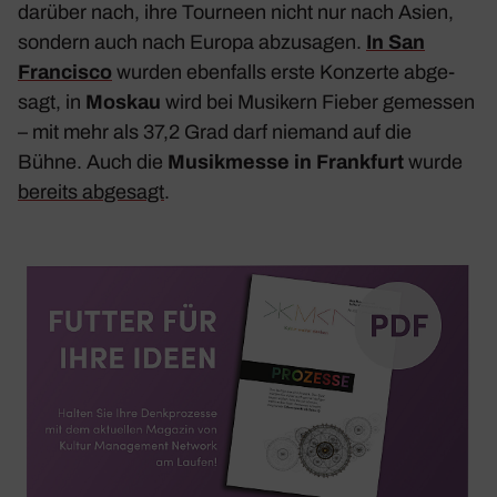
darüber nach, ihre Tour­neen nicht nur nach Asien,
sondern auch nach Europa abzu­sagen.
In San
Fran­cisco
wurden eben­falls erste Konzerte abge­
sagt, in
Moskau
wird bei Musi­kern Fieber gemessen
– mit mehr als 37,2 Grad darf niemand auf die
Bühne. Auch die
Musik­messe in
Frank­furt
wurde
bereits abge­sagt
.