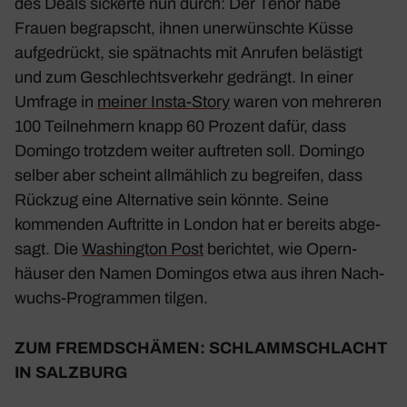
des Deals sickerte nun durch: Der Tenor habe
Frauen begrapscht, ihnen uner­wünschte Küsse
aufge­drückt, sie spät­nachts mit Anrufen beläs­tigt
und zum Geschlechts­ver­kehr gedrängt. In einer
Umfrage in
meiner Insta-Story
waren von mehreren
100 Teil­neh­mern knapp 60 Prozent dafür, dass
Domingo trotzdem weiter auftreten soll. Domingo
selber aber scheint allmäh­lich zu begreifen, dass
Rückzug eine Alter­na­tive sein könnte. Seine
kommenden Auftritte in London hat er bereits abge­
sagt. Die
Washington Post
berichtet, wie Opern­
häuser den Namen Domingos etwa aus ihren Nach­
wuchs-Programmen tilgen.
ZUM FREMD­SCHÄMEN: SCHLAMM­SCHLACHT
IN SALZ­BURG