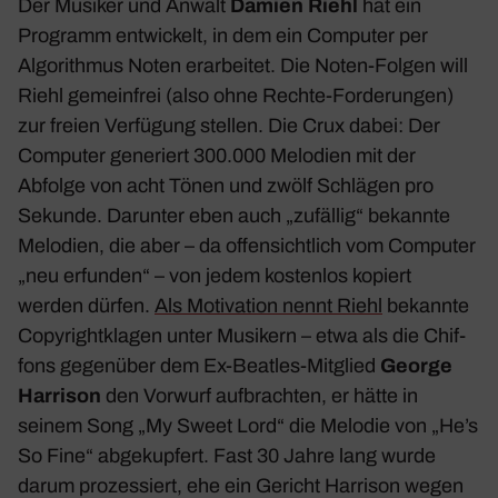
Der Musiker und Anwalt
Damien Riehl
hat ein
Programm entwi­ckelt, in dem ein Computer per
Algo­rithmus Noten erar­beitet. Die Noten-Folgen will
Riehl gemein­frei (also ohne Rechte-Forde­rungen)
zur freien Verfü­gung stellen. Die Crux dabei: Der
Computer gene­riert 300.000 Melo­dien mit der
Abfolge von acht Tönen und zwölf Schlägen pro
Sekunde. Darunter eben auch „zufällig“ bekannte
Melo­dien, die aber – da offen­sicht­lich vom Computer
„neu erfunden“ – von jedem kostenlos kopiert
werden dürfen.
Als
Moti­va­tion
nennt Riehl
bekannte
Copy­right­klagen unter Musi­kern – etwa als die Chif­
fons gegen­über dem Ex-Beatles-Mitglied
George
Harrison
den Vorwurf aufbrachten, er hätte in
seinem Song „My Sweet Lord“ die Melodie von „He’s
So Fine“ abge­kup­fert. Fast 30 Jahre lang wurde
darum prozes­siert, ehe ein Gericht Harrison wegen