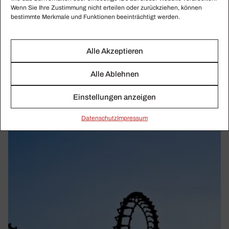
Wenn Sie Ihre Zustimmung nicht erteilen oder zurückziehen, können
bestimmte Merkmale und Funktionen beeinträchtigt werden.
THOMAS HAMPSON
Eine Insel in der Zeit
Alle Akzeptieren
Thomas Hampson bringt mit seinem hell timbrierten,
Alle Ablehnen
farbenreich schillernden lyrischen Bariton den Liedgesang
zu höchster Vollendung.
Einstellungen anzeigen
Daten­schutz
Impressum