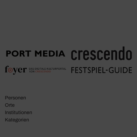
Personen
Orte
Insti­tu­tionen
Kate­go­rien