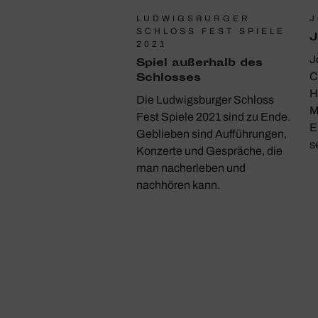
LUDWIGSBURGER
J
SCHLOSS FEST SPIELE
J
2021
J
Spiel außer­halb des
Schlosses
C
H
Die Ludwigsburger Schloss
M
Fest Spiele 2021 sind zu Ende.
E
Geblieben sind Aufführungen,
s
Konzerte und Gespräche, die
man nacherleben und
nachhören kann.