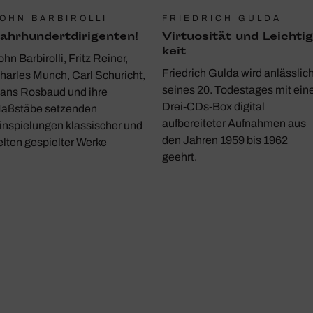
OHN BARBIROLLI
FRIEDRICH GULDA
ahr­hun­dert­di­ri­genten!
Virtuo­sität und Leich­tig
keit
ohn Barbirolli, Fritz Reiner,
Friedrich Gulda wird anlässlic
harles Munch, Carl Schuricht,
seines 20. Todestages mit ein
ans Rosbaud und ihre
Drei-CDs-Box digital
aßstäbe setzenden
aufbereiteter Aufnahmen aus
inspielungen klassischer und
den Jahren 1959 bis 1962
elten gespielter Werke
geehrt.