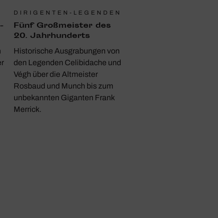
DIRIGENTEN-LEGENDEN
­
Fünf Groß­meister des
20. Jahr­hun­derts
h
Historische Ausgrabungen von
er
den Legenden Celibidache und
Végh über die Altmeister
Rosbaud und Munch bis zum
unbekannten Giganten Frank
Merrick.