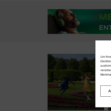
Um Ihne
Gerätei
zustimm
verarbe
Merkmal
A