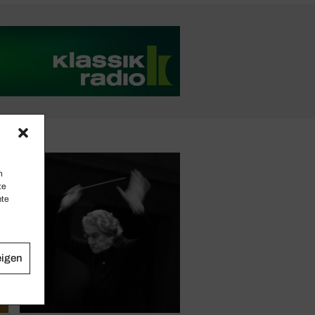
n
te
mte
eigen