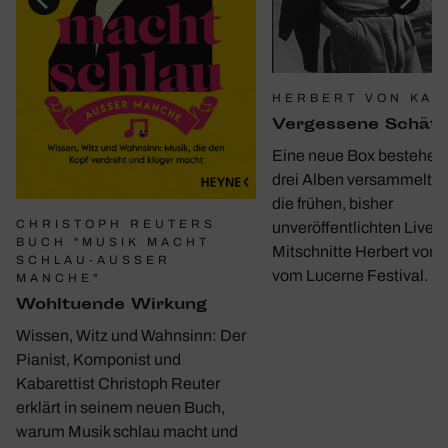
HERBERT VON KAR
Verges­sene Schät
Eine neue Box bestehen
drei Alben versammelt e
die frühen, bisher
CHRISTOPH REUTERS
unveröffentlichten Live-
BUCH "MUSIK MACHT
Mitschnitte Herbert von 
SCHLAU-AUSSER M
vom Lucerne Festival.
ANCHE"
Wohl­tu­ende Wirkung
Wissen, Witz und Wahnsinn: Der
Pianist, Komponist und
Kabarettist Christoph Reuter
erklärt in seinem neuen Buch,
warum Musik schlau macht und