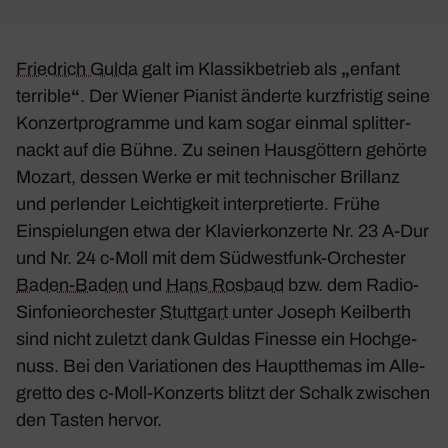
Fried­rich Gulda
galt im Klas­sik­be­trieb als
„
enfant
terrible
“
. Der Wiener Pianist änderte kurz­fristig seine
Konzert­pro­gramme und kam sogar einmal split­ter­
nackt auf die Bühne. Zu seinen Haus­göt­tern gehörte
Mozart, dessen Werke er mit tech­ni­scher Bril­lanz
und perlender Leich­tig­keit inter­pre­tierte. Frühe
Einspie­lungen etwa der
Klavier­kon­zerte Nr. 23 A‑Dur
und
Nr. 24 c‑Moll
mit dem Südwest­funk-Orchester
Baden-Baden
und
Hans Rosbaud
bzw. dem Radio-
Sinfo­nie­or­chester
Stutt­gart
unter Joseph Keil­berth
sind nicht zuletzt dank Guldas Finesse ein Hoch­ge­
nuss. Bei den Varia­tionen des Haupt­themas im
Alle­
gretto
des
c‑Moll-Konzerts
blitzt der Schalk zwischen
den Tasten hervor.