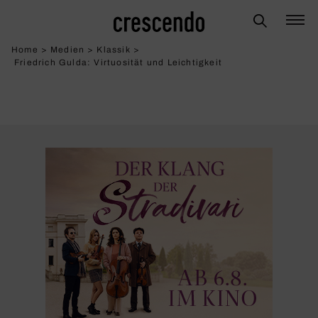
Home
>
Medien
>
Klassik
>
Friedrich Gulda: Virtuo­sität und Leich­tig­keit