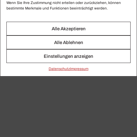
Gulda (SWR Classic)
Wenn Sie Ihre Zustimmung nicht erteilen oder zurückziehen, können
bestimmte Merkmale und Funktionen beeinträchtigt werden.
Jetzt bestellen
Alle Akzeptieren
Jetzt anhören
Alle Ablehnen
Exklusiv für Abonnenten!
Einstellungen anzeigen
Daten­schutz
Impressum