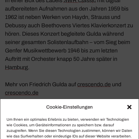
In einer Box des Labels
SWR Classic
mit digital
aufbe­rei­teten Aufnahmen aus den Jahren 1959 bis
1962 ist neben Werken von Haydn, Strauss und
Debussy auch Beet­ho­vens
Viertes Klavier­kon­zert
zu
hören. Dieses Konzert beglei­tete Gulda während
seiner gesamten Solis­ten­lauf­bahn – vom Sieg beim
Genfer Musik­wett­be­werb 1946 bis zum letzten
Auftritt mit Orchester knapp 50 Jahre später in
Hamburg
.
Mehr von Fried­rich Gulda auf
crescendo​.de
und
crescendo​.de
Cookie-Einstellungen
Um Ihnen ein optimales Erlebnis zu bieten, verwenden wir Technologien
Mozart, Beet­hoven,
wie Cookies, um Geräteinformationen zu speichern bzw. darauf
Haydn, Strauss: Piano
zuzugreifen. Wenn Sie diesen Technologien zustimmen, können wir Daten
Concertos | Fried­rich
wie das Surfverhalten oder eindeutige IDs auf dieser Website verarbeiten.