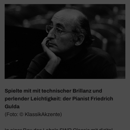
Spielte mit mit tech­ni­scher Bril­lanz und
perlender Leich­tig­keit: der Pianist Fried­rich
Gulda
(Foto: © Klas­sik­Ak­zente)