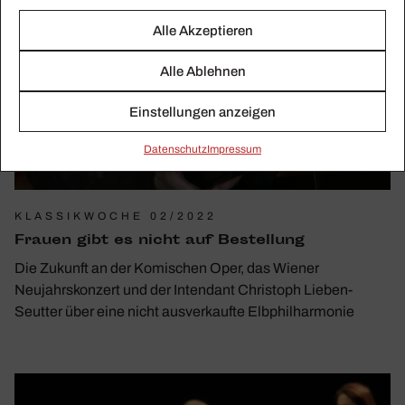
Alle Akzeptieren
Alle Ablehnen
Einstellungen anzeigen
Daten­schutz
Impressum
KLASSIKWOCHE 02/2022
Frauen gibt es nicht auf Bestel­lung
Die Zukunft an der Komischen Oper, das Wiener
Neujahrskonzert und der Intendant Christoph Lieben-
Seutter über eine nicht ausverkaufte Elbphilharmonie