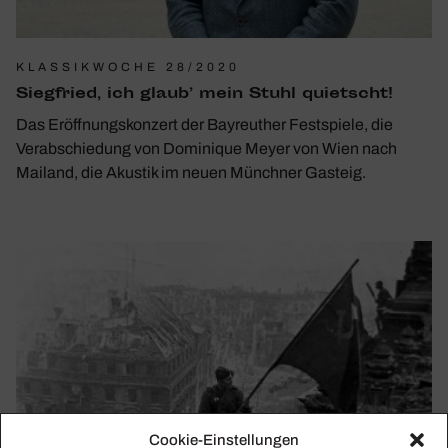
KLASSIKWOCHE 28/2020
Sieg­fried, ich glaub’ mein Stuhl quietscht!
Das Eröffnungskonzert der Bayreuther Festspiele, die
Verabschiedung von Dominique Meyer von Wien nach
Mailand, die Akustik im neuen Münchner Gasteig.
Cookie-Einstellungen