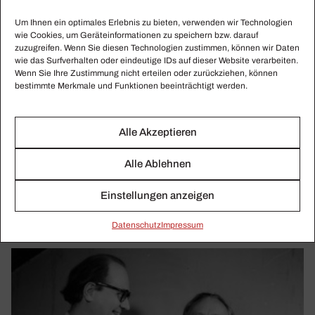
Um Ihnen ein optimales Erlebnis zu bieten, verwenden wir Technologien
wie Cookies, um Geräteinformationen zu speichern bzw. darauf
zuzugreifen. Wenn Sie diesen Technologien zustimmen, können wir Daten
wie das Surfverhalten oder eindeutige IDs auf dieser Website verarbeiten.
Wenn Sie Ihre Zustimmung nicht erteilen oder zurückziehen, können
bestimmte Merkmale und Funktionen beeinträchtigt werden.
MARTIN HELMCHEN
Eine Musik­brücke zwischen Russ­land und
Deutsch­land
Alle Akzeptieren
Eine musikalische Brücke erinnert am 8. Mai 2020 an das
Alle Ablehnen
Ende des Zweiten Weltkrieges vor 75 Jahren. Die
Deutsche Welle (DW), der Auslandsrundfunk
Einstellungen anzeigen
Deutschlands, sendet ein Gedenkkonzert .
Daten­schutz
Impressum