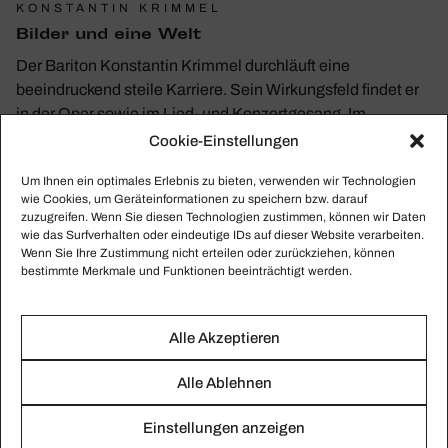
KONSTANTIN KRIMMEL
Bilder und eine Welt
Der Bariton Konstantin Krimmel durchläuft eine
beeindruckend steile Karriere. Sein Wirkungsfeld findet er
in der Oper sowie im Lied- und Konzertgesang. Im
Gespräch erzählt von bewegenden Erfahrungen und
Cookie-Einstellungen
beglückenden Momenten.
Um Ihnen ein optimales Erlebnis zu bieten, verwenden wir Technologien
wie Cookies, um Geräteinformationen zu speichern bzw. darauf
zuzugreifen. Wenn Sie diesen Technologien zustimmen, können wir Daten
wie das Surfverhalten oder eindeutige IDs auf dieser Website verarbeiten.
Wenn Sie Ihre Zustimmung nicht erteilen oder zurückziehen, können
bestimmte Merkmale und Funktionen beeinträchtigt werden.
Alle Akzeptieren
Alle Ablehnen
Einstellungen anzeigen