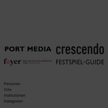
Personen
Orte
Insti­tu­tionen
Kate­go­rien