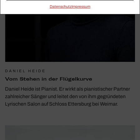
Daten­schutz
Impressum
DANIEL HEIDE
Vom Stehen in der Flügel­kurve
Daniel Heide ist Pianist. Er wirkt als pianistischer Partner
zahlreicher Sänger und leitet den von ihm gegründeten
Lyrischen Salon auf Schloss Ettersburg bei Weimar.