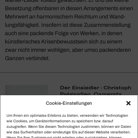
Beset­zung offen­baren in diesen Arran­ge­ments einen
Mehr­wert an harmo­ni­schem Reichtum und Wand­
lungs­fä­hig­keit. Inso­fern ist diese Zusam­men­stel­lung
auch eine packende Folge von Werken, in denen
künst­le­ri­sches Krisen­be­wusst­sein sich zu einem
zwar nicht immer wohligen, aber umso packen­deren
Ganzen verbindet.
Der Einsiedler | Chris­toph
Prégar­dien, Came­rata
Vocale Frei­burg,
Cookie-Einstellungen
Kammer­or­chester Basel,
Winfried Toll (Solo
Um Ihnen ein optimales Erlebnis zu bieten, verwenden wir Technologien
Musica)
wie Cookies, um Geräteinformationen zu speichern bzw. darauf
zuzugreifen. Wenn Sie diesen Technologien zustimmen, können wir Daten
wie das Surfverhalten oder eindeutige IDs auf dieser Website verarbeiten.
Wenn Sie Ihre Zustimmung nicht erteilen oder zurückziehen, können