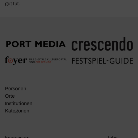
gut tut.
Personen
Orte
Insti­tu­tionen
Kate­go­rien
Impressum
Jobs