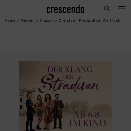
Home
>
Medien
>
Klassik
>
Christoph Prégardien: Welt­flucht