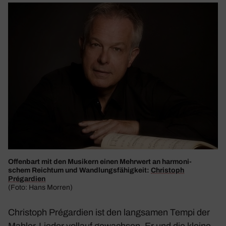
Offen­bart mit den Musi­kern einen Mehr­wert an harmo­ni­
schem Reichtum und Wand­lungs­fä­hig­keit:
Chris­toph
Prégar­dien
(Foto: Hans Morren)
Chris­toph Prégar­dien ist den lang­samen Tempi der
Mahler-Lieder vollauf gewachsen. Er und die kleine