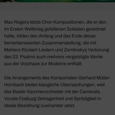
Max Regers letzte Chor-Kompo­si­tionen, die er den
im Ersten Welt­krieg gefal­lenen Soldaten gewidmet
hatte, bilden den Anfang und das Ende dieser
bemer­kens­werten Zusam­men­stel­lung, die mit
Mahlers
Rückert-Liedern
und Zemlin­skys Verto­nung
des
23. Psalms
auch mehrere vergeis­tigte Werke
aus der Vorphase zur Moderne enthält.
Die Arran­ge­ments des Kompo­nisten Gerhard Müller-
Horn­bach bieten klang­liche Über­ra­schungen, weil
das Basler Kammer­or­chester mit der Came­rata
Vocale
Frei­burg
Getra­gen­heit und Sprö­dig­keit in
ideale Bezie­hung zuein­ander setzt.