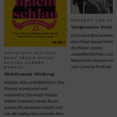
HERBERT VON KAR
Verges­sene Schät
Eine neue Box bestehen
drei Alben versammelt e
die frühen, bisher
CHRISTOPH REUTERS
unveröffentlichten Live-
BUCH "MUSIK MACHT
Mitschnitte Herbert von 
SCHLAU-AUSSER M
vom Lucerne Festival.
ANCHE"
Wohl­tu­ende Wirkung
Wissen, Witz und Wahnsinn: Der
Pianist, Komponist und
Kabarettist Christoph Reuter
erklärt in seinem neuen Buch,
warum Musik schlau macht und
von der Geburt bis ins hohe Alter