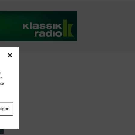
n
te
mte
eigen