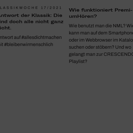
LASSIKWOCHE 17/2021
Wie funk­tio­niert Premi­
ntwort der Klassik: Die
um­Hören?
ind doch alle nicht ganz
Wie benutzt man die NML? Wi
icht.
kann man auf dem Smartphon
ntwort auf #allesdichtmachen
oder im Webbrowser im Katal
it #bleibenwirmenschlich
suchen oder stöbern? Und wo
gelangt man zur CRESCEND
Playlist?