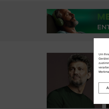
Um Ihne
Gerätei
zustimm
verarbe
Merkmal
A