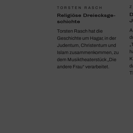
Z
TORSTEN RASCH
D
Reli­giöse Drei­ecks­ge­
J
schichte
A
Torsten Rasch hat die
d
Geschichte um Hagar, in der
„
Judentum, Christentum und
h
Islam zusammenkommen, zu
K
dem Musiktheaterstück „Die
d
andere Frau“ verarbeitet.
T