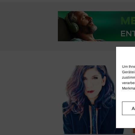
Um Ihne
Gerätei
zustimm
verarbe
Merkmal
A