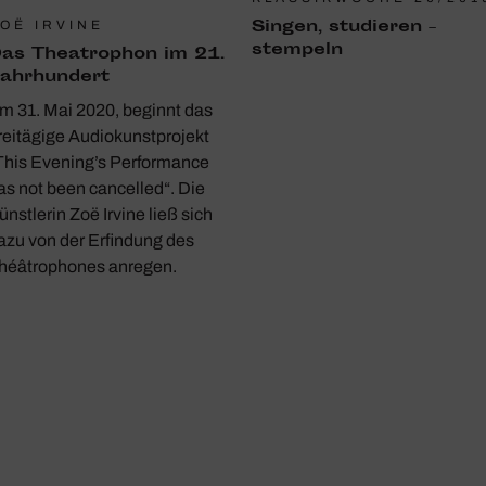
Singen, studieren –
OË IRVINE
stem­peln
as Theatro­phon im 21.
ahr­hun­dert
m 31. Mai 2020, beginnt das
reitägige Audiokunstprojekt
This Evening’s Performance
as not been cancelled“. Die
ünstlerin Zoë Irvine ließ sich
azu von der Erfindung des
héâtrophones anregen.