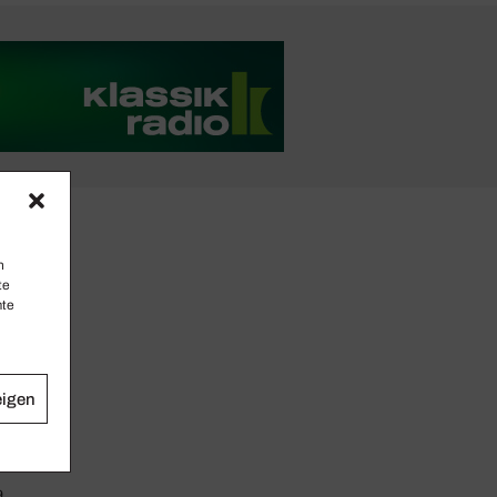
n
te
mte
eigen
9