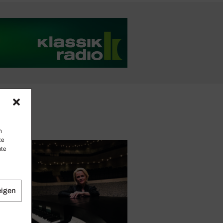
n
te
mte
eigen