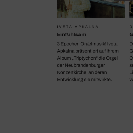
IVETA APKALNA
D
Einfühlsam
G
3 Epochen Orgelmusik! Iveta
D
Apkalna präsentiert auf ihrem
G
Album „Triptychon“ die Orgel
C
der Neubrandenburger
s
Konzertkirche, an deren
L
Entwicklung sie mitwirkte.
v