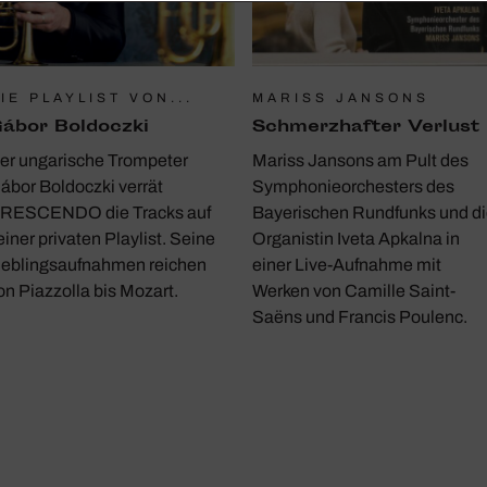
IE PLAYLIST VON...
MARISS JANSONS
ábor Boldoczki
Schmerz­hafter Verlust
er ungarische Trompeter
Mariss Jansons am Pult des
ábor Boldoczki verrät
Symphonieorchesters des
RESCENDO die Tracks auf
Bayerischen Rundfunks und d
einer privaten Playlist. Seine
Organistin Iveta Apkalna in
ieblingsaufnahmen reichen
einer Live-Aufnahme mit
on Piazzolla bis Mozart.
Werken von Camille Saint-
Saëns und Francis Poulenc.