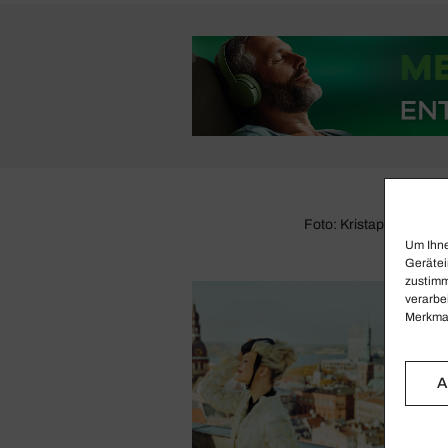
Foto: Kristaps Ansken
Um Ihne
Gerätei
zustimm
verarbe
Merkmal
A