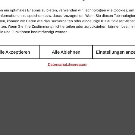
n ein optimales Erlebnis zu bieten, verwenden wir Technologien wie Cookies, um
HOWARD ARMAN
KATHARINA KONRADI
nformationen zu speichern bzw. darauf zuzugreifen. Wenn Sie diesen Technologie
en, können wir Daten wie das Surfverhalten oder eindeutige IDs auf dieser Websi
trah­lendes C‑Dur
Scheu vor Schu­bert
iten. Wenn Sie Ihre Zustimmung nicht erteilen oder zurückziehen, können bestim
oward Arman leitet den Chor
Respekt und Berufung: Die
e und Funktionen beeinträchtigt werden.
es Bayerischen Rundfunks
Sopranistin Katharina Konradi
owie die Akademie für Alte
über ihre Ehrfurcht vor großen
lle Akzeptieren
Alle Ablehnen
Einstellungen anz
usik Berlin bei der Aufnahme
Kolleginnen und ihrem Respek
on Wolfgang Amadeus
vor dem ein oder anderen
Daten­schutz
Impressum
ozarts »Krönungsmesse«.
Komponisten.