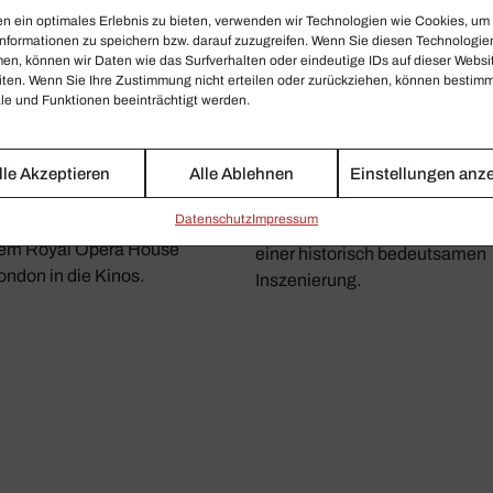
n ein optimales Erlebnis zu bieten, verwenden wir Technologien wie Cookies, um
ROYAL OPERA HOUSE
nformationen zu speichern bzw. darauf zuzugreifen. Wenn Sie diesen Technologie
ISELLE
en, können wir Daten wie das Surfverhalten oder eindeutige IDs auf dieser Websi
Wieder­erwa­chen eines
as Ideal freier Liebe
iten. Wenn Sie Ihre Zustimmung nicht erteilen oder zurückziehen, können bestim
Meis­ter­werks
e und Funktionen beeinträchtigt werden.
iselle in der Inszenierung von
„Dornröschen“ aus dem Royal
eter Wright kommt mit Vadim
Opera House London live in d
untagirov als Herzog Albrecht
lle Akzeptieren
Alle Ablehnen
Einstellungen anz
deutschen Kinos und als
nd Marianela Nuñez als
Aufzeichnung gezeigt. Zu seh
Daten­schutz
Impressum
iselle ab 20. Oktober 2020 aus
gibt es ein grandioses Ballett i
em Royal Opera House
einer historisch bedeutsamen
ondon in die Kinos.
Inszenierung.