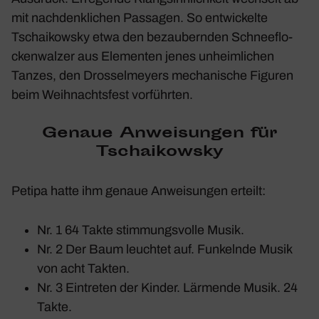
mit nach­denk­li­chen Passagen. So entwi­ckelte
Tschai­kowsky etwa den bezau­bernden
Schnee­flo­
cken­walzer
aus Elementen jenes unheim­li­chen
Tanzes, den Dros­sel­meyers mecha­ni­sche Figuren
beim Weih­nachts­fest vorführten.
Genaue Anwei­sungen für
Tschai­kowsky
Petipa hatte ihm genaue Anwei­sungen erteilt:
Nr. 1 64 Takte stim­mungs­volle Musik.
Nr. 2 Der Baum leuchtet auf. Funkelnde Musik
von acht Takten.
Nr. 3 Eintreten der Kinder. Lärmende Musik. 24
Takte.