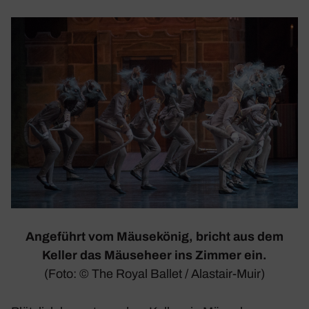
Ange­führt vom Mäuse­könig, bricht aus dem
Keller das Mäuse­heer ins Zimmer ein.
(Foto: © The Royal Ballet / Alas­tair-Muir)