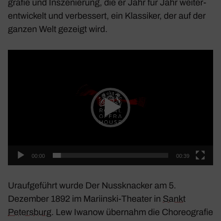
grafie und Insze­nie­rung, die er Jahr für Jahr weiter­
ent­wi­ckelt und verbes­sert, ein Klas­siker, der auf der
ganzen Welt gezeigt wird.
Video-
Player
00:00
00:39
Urauf­ge­führt wurde
Der Nuss­kna­cker
am 5.
Dezember 1892 im Mari­inski-Theater in
Sankt
Peters­burg
. Lew Iwanow über­nahm die Choreo­grafie