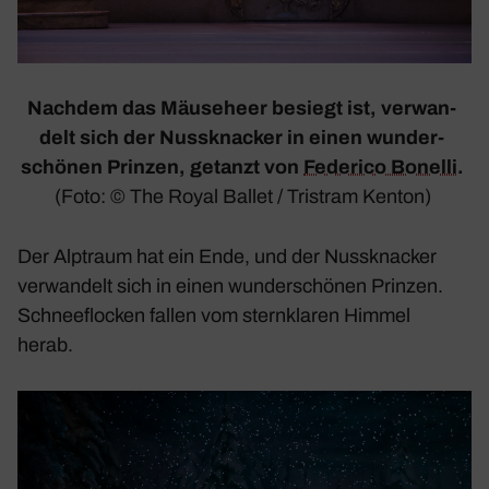
Nachdem das Mäuse­heer besiegt ist, verwan­
delt sich der Nuss­kna­cker
in einen wunder­
schönen Prinzen, getanzt von
Federico Bonelli
.
(Foto: © The Royal Ballet / Tristram Kenton)
Der Alptraum hat ein Ende, und der Nuss­kna­cker
verwan­delt sich in einen wunder­schönen Prinzen.
Schnee­flo­cken fallen vom stern­klaren Himmel
herab.