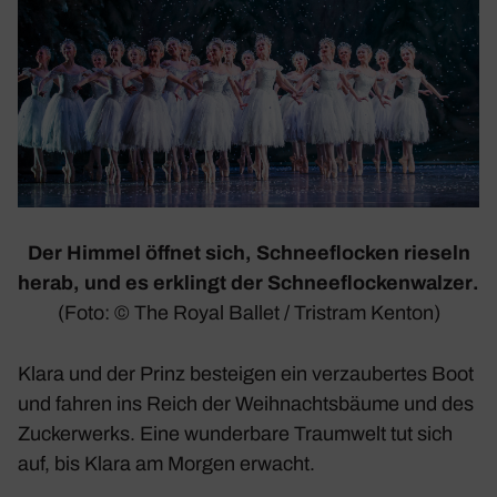
Der Himmel öffnet sich, Schnee­flo­cken rieseln
herab, und es erklingt der
Schnee­flo­cken­walzer
.
(Foto: © The Royal Ballet / Tristram Kenton)
Klara und der Prinz besteigen ein verzau­bertes Boot
und fahren ins Reich der Weih­nachts­bäume und des
Zucker­werks. Eine wunder­bare Traum­welt tut sich
auf, bis Klara am Morgen erwacht.