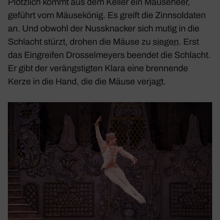
Plötz­lich kommt aus dem Keller ein Mäuse­heer,
geführt vom Mäuse­könig. Es greift die Zinn­sol­daten
an. Und obwohl der Nuss­kna­cker sich mutig in die
Schlacht stürzt, drohen die Mäuse zu
siegen
. Erst
das Eingreifen Dros­sel­meyers beendet die Schlacht.
Er gibt der verängs­tigten Klara eine bren­nende
Kerze in die Hand, die die Mäuse verjagt.