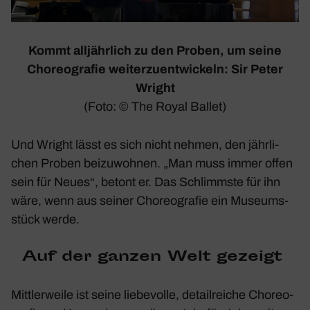
Kommt alljähr­lich zu den Proben, um seine
Choreo­grafie weiter­zu­ent­wi­ckeln: Sir Peter
Wright
(Foto: © The Royal Ballet)
Und Wright lässt es sich nicht nehmen, den jähr­li­
chen Proben beizu­wohnen. „Man muss immer offen
sein für Neues“, betont er. Das Schlimmste für ihn
wäre, wenn aus seiner Choreo­grafie ein Muse­ums­
stück werde.
Auf der ganzen Welt gezeigt
Mitt­ler­weile ist seine liebe­volle, detail­reiche Choreo­