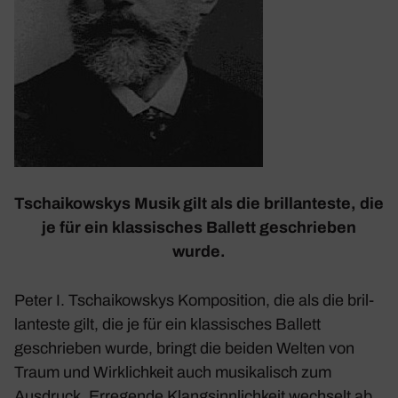
Tschai­kow­skys Musik gilt als die bril­lan­teste, die
je für ein klas­si­sches Ballett geschrieben
wurde.
Peter I. Tschai­kow­skys Kompo­si­tion, die als die bril­
lan­teste gilt, die je für ein klas­si­sches Ballett
geschrieben wurde, bringt die beiden Welten von
Traum und Wirk­lich­keit auch musi­ka­lisch zum
Ausdruck. Erre­gende Klang­sinn­lich­keit wech­selt ab