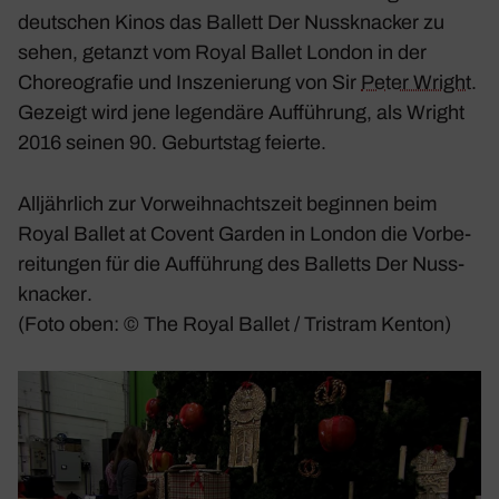
deut­schen Kinos das Ballett
Der Nuss­kna­cker
zu
sehen, getanzt vom Royal Ballet London in der
Choreo­grafie und Insze­nie­rung von Sir
Peter Wright
.
Gezeigt wird jene legen­däre Auffüh­rung, als Wright
2016 seinen 90. Geburtstag feierte.
Alljähr­lich zur Vorweih­nachts­zeit beginnen beim
Royal Ballet at Covent Garden in London die Vorbe­
rei­tungen für die Auffüh­rung des Balletts
Der Nuss­
kna­cker
.
(Foto oben: © The Royal Ballet / Tristram Kenton)