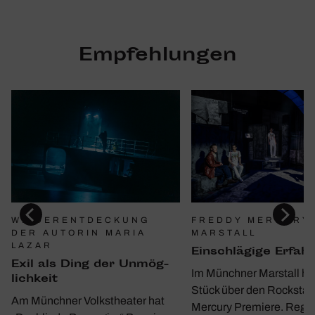
Empfehlungen
WIEDERENTDECKUNG
FREDDY MERCURY 
DER AUTORIN MARIA
MARSTALL
LAZAR
Einschlä­gige Erfah
Exil als Ding der Unmög­
Im Münchner Marstall hat
lich­keit
Stück über den Rockstar
Am Münchner Volkstheater hat
Mercury Premiere. Regi