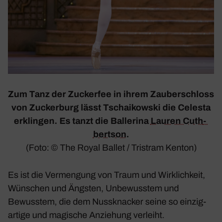
Zum Tanz der Zuckerfee in ihrem Zauber­schloss
von Zucker­burg lässt Tschai­kowski die Celesta
erklingen. Es tanzt die Balle­rina
Lauren Cuth­
bertson
.
(Foto: © The Royal Ballet / Tristram Kenton)
Es ist die Vermen­gung von Traum und Wirk­lich­keit,
Wünschen und Ängsten, Unbe­wusstem und
Bewusstem, die dem Nuss­kna­cker seine so einzig­
ar­tige und magi­sche Anzie­hung verleiht.