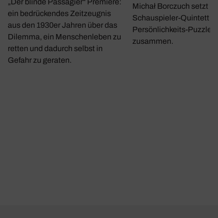
„Der blinde Passagier“ Premiere:
Michał Borczuch setzt m
ein bedrückendes Zeitzeugnis
Schauspieler-Quintett ei
aus den 1930er Jahren über das
Persönlichkeits-Puzzle
Dilemma, ein Menschenleben zu
zusammen.
retten und dadurch selbst in
Gefahr zu geraten.