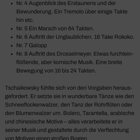
Nr. 4 Augen­blick des Erstau­nens und der
Bewun­de­rung. Ein Tremolo über einige Takte
hin etc.
Nr. 5 Ein Marsch von 64 Takten.
Nr. 6 Auftritt der Unglaub­li­chen. 16 Take Rokoko.
Nr. 7 Galopp
Nr. 8 Auftritt des Dros­sel­meyer. Etwas furcht­ein­
flö­ßende, aber komi­sche Musik. Eine breite
Bewe­gung von 16 bis 24 Takten.
Tschai­kowsky fühlte sich von den Vorgaben heraus­
ge­for­dert. Er setzte sie in wunder­bare Tänze wie den
Schnee­flo­cken­walzer
, den
Tanz der Rohr­flöten
oder
den
Blumen­walzer
um. Bolero, Taran­tella, arabi­sche
und chine­si­sche Motive – alles verar­bei­tete er in
seiner Musik und gestal­tete durch die Verflech­tung
von Motiven einen großen Bogen.