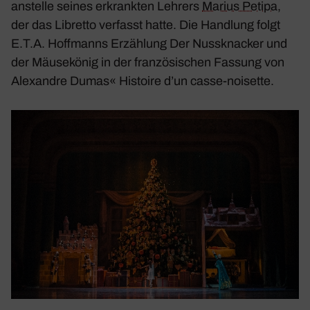
anstelle seines erkrankten Lehrers
Marius Petipa
,
der das Libretto verfasst hatte. Die Hand­lung folgt
E.T.A. Hoff­manns Erzäh­lung
Der Nuss­kna­cker und
der Mäuse­könig
in der fran­zö­si­schen Fassung von
Alex­andre Dumas«
Histoire d’un casse-noisette
.