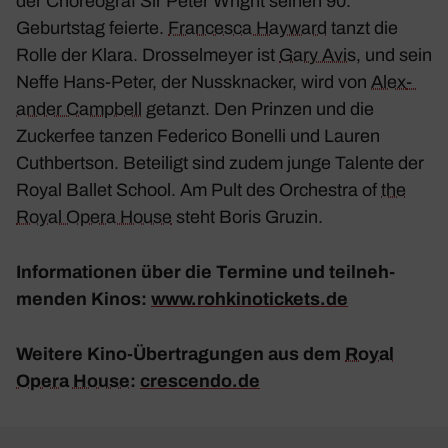
der Choreo­graf Sir Peter Wright seinen 90.
Geburtstag feierte.
Fran­cesca Hayward
tanzt die
Rolle der Klara. Dros­sel­meyer ist
Gary Avis
, und sein
Neffe Hans-Peter, der Nuss­kna­cker, wird von
Alex­
ander Camp­bell
getanzt. Den Prinzen und die
Zuckerfee tanzen Federico Bonelli und Lauren
Cuth­bertson. Betei­ligt sind zudem junge Talente der
Royal Ballet School. Am Pult des Orchestra of
the
Royal Opera House
steht Boris Gruzin.
Infor­ma­tionen über die Termine und teil­neh­
menden Kinos:
www​.rohki​no​ti​ckets​.de
Weitere Kino-Über­tra­gungen aus dem
Royal
Opera House
:
crescendo​.de