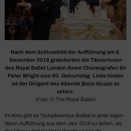
Nach dem Schluss­bild der Auffüh­rung am 8.
Dezember 2016 gratu­lierten die Tänze­rInnen
des Royal Ballet London ihrem Choreo­grafen Sir
Peter Wright zum 90. Geburtstag. Links hinten
ist der Diri­gent des Abends
Boris Gruzin
zu
sehen.
(Foto: © The Royal Ballet)
Im Kino gibt es Tschai­kow­skys Ballett in jener legen­
dären Auffüh­rung aus dem Jahr 2016 zu sehen, als