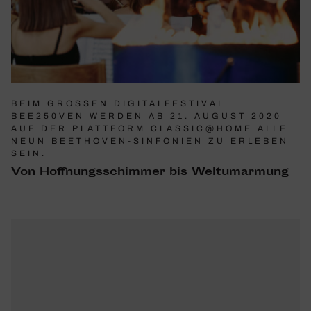
BEIM GROSSEN DIGITALFESTIVAL B
EE250VEN WERDEN AB 21. AUGUST 2020 A
UF DER PLATTFORM CLASSIC@HOME ALLE N
EUN BEETHOVEN-SINFONIEN ZU ERLEBEN S
EIN.
Von Hoff­nungs­schimmer bis Welt­um­ar­mung