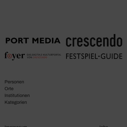
Personen
Orte
Insti­tu­tionen
Kate­go­rien