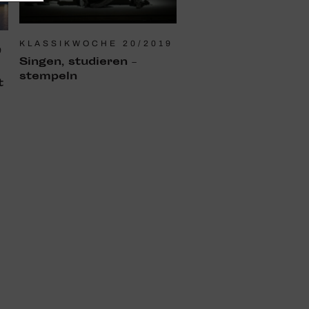
KLASSIKWOCHE 20/2019
9
Singen, studieren –
stem­peln
t