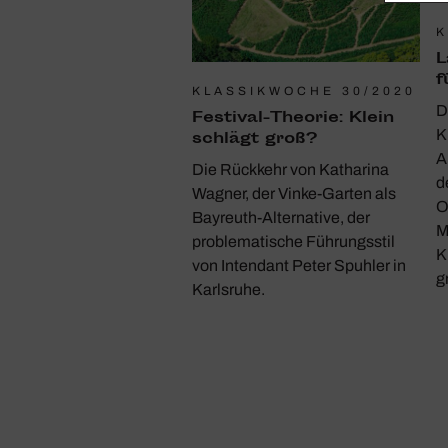
K
L
f
KLASSIKWOCHE 30/2020
D
Festival-Theorie: Klein
K
schlägt groß?
A
Die Rückkehr von Katharina
d
Wagner, der Vinke-Garten als
O
Bayreuth-Alternative, der
M
problematische Führungsstil
K
von Intendant Peter Spuhler in
g
Karlsruhe.