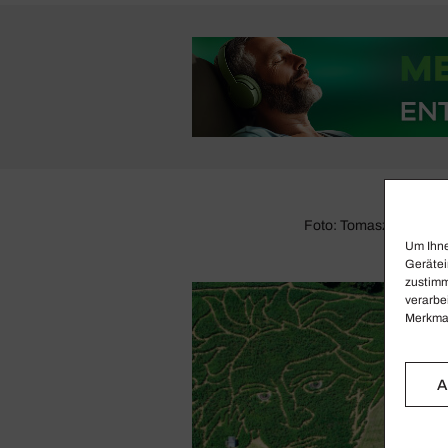
Foto: Tomasz Koniecz
Um Ihne
Gerätei
zustimm
verarbe
Merkmal
A