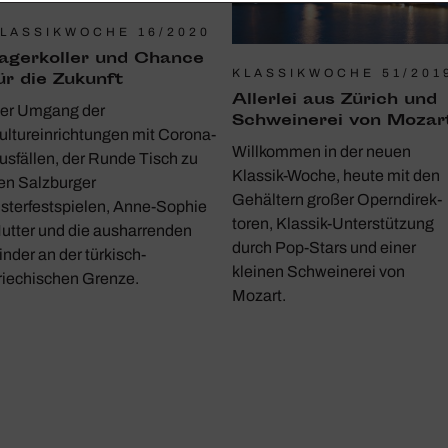
LASSIKWOCHE 16/2020
ager­koller und Chance
KLASSIKWOCHE 51/201
ür die Zukunft
Allerlei aus Zürich und
er Umgang der
Schwei­nerei von Mozar
ultureinrichtungen mit Corona-
Will­kommen in der neuen
usfällen, der Runde Tisch zu
Klassik-Woche, heute mit den
en Salzburger
Gehäl­tern großer Opern­di­rek­
sterfestspielen, Anne-Sophie
toren, Klassik-Unter­stüt­zung
utter und die ausharrenden
durch Pop-Stars und einer
inder an der türkisch-
kleinen Schwei­nerei von
riechischen Grenze.
Mozart.