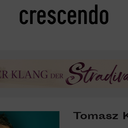
y
Tomasz 