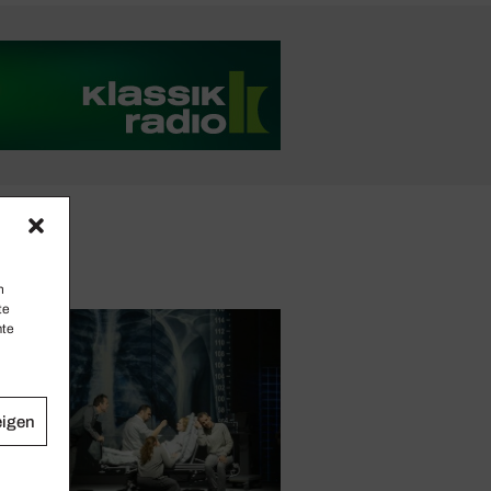
n
te
mte
eigen