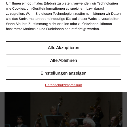
Um Ihnen ein optimales Erlebnis zu bieten, verwenden wir Technologien
wie Cookies, um Geräteinformationen zu speichern bzw. darauf
zuzugreifen. Wenn Sie diesen Technologien zustimmen, können wir Daten
wie das Surfverhalten oder eindeutige IDs auf dieser Website verarbeiten.
Wenn Sie Ihre Zustimmung nicht erteilen oder zurückziehen, können
bestimmte Merkmale und Funktionen beeinträchtigt werden.
BERLINER STAATSKAPELLE, BR SO, HR-
SINFONIEORCHESTER
Stop the war! Stand with Ukraine!
Alle Akzeptieren
Die Kulturszene bekundet in zahlreichen Benefizaktionen
Alle Ablehnen
zugunsten der Ukraine Solidarität und Hilfsbereitschaft.
Einstellungen anzeigen
Daten­schutz
Impressum