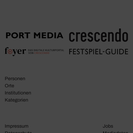
Personen
Orte
Insti­tu­tionen
Kate­go­rien
Impressum
Jobs