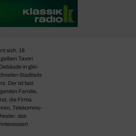
nt sich. 18
0 gelben Taxen
 Gebäude in glei­
­neten Stadt­teils
rs. Der ist fast
­genden Familie,
rat, die Firma
öhren, Tele­kom­mu­
chester: das
­ter­es­siert.