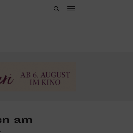
en am
s