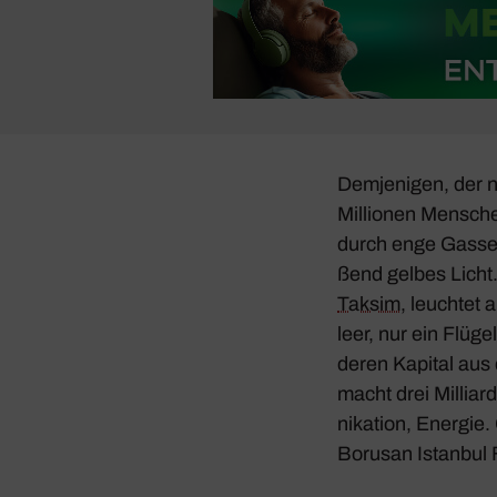
Demje­nigen, der n
Millionen Mensche
durch enge Gassen 
ßend gelbes Licht.
Taksim
, leuchtet a
leer, nur ein Flüg
deren Kapital aus 
macht drei Milli­a
ni­ka­tion, Energi
Borusan Istanbul Fil