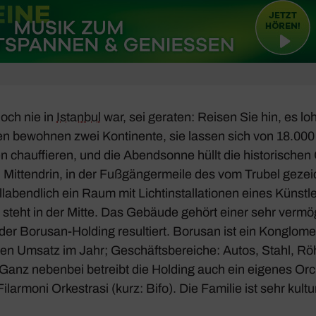
och nie in
Istanbul
war, sei geraten: Reisen Sie hin, es loh
n bewohnen zwei Konti­nente, sie lassen sich von 18.00
chauf­fieren, und die Abend­sonne hüllt die histo­ri­schen
 Mitten­drin, in der Fußgänger­meile des vom Trubel gezeich
llabend­lich ein Raum mit Licht­in­stal­la­tionen eines Künst­le
el steht in der Mitte. Das Gebäude gehört einer sehr vermö
der Borusan-Holding resul­tiert. Borusan ist ein Konglo­me
rden Umsatz im Jahr; Geschäfts­be­reiche: Autos, Stahl, R
e. Ganz nebenbei betreibt die Holding auch ein eigenes Or
ar­moni Orkestrasi (kurz: Bifo). Die Familie ist sehr kultur­in