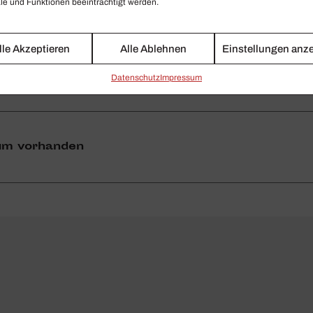
e und Funktionen beeinträchtigt werden.
onstant wachsen und inter­na­tional zum Einsatz kommen.
 es irgend­wann einen adäquaten Konzert­saal gibt, sollte
lle Akzeptieren
Alle Ablehnen
Einstellungen anz
Daten­schutz
Impressum
ium vorhanden