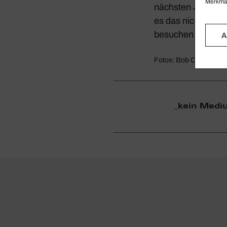
Merkmal
nächsten Jahren k
es das nicht: Wenn
besu­chen.
A
Fotos: Bob Coat
_​kein Med