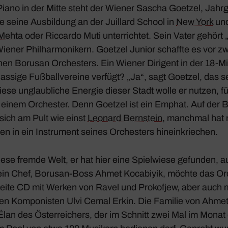
iano in der Mitte steht der Wiener Sascha Goetzel, Jahr­
e seine Ausbil­dung an der Juil­lard School in
New York
und
Mehta
oder Riccardo­ Muti unter­richtet. Sein Vater gehört 
iener Phil­har­mo­ni­kern. Goetzel Junior schaffte es vor z
chen Borusan Orches­ters. Ein Wiener Diri­gent in der 18-Mi
klas­sige Fußball­ver­eine verfügt? „Ja“, sagt Goetzel, das 
iese unglaub­liche Energie dieser Stadt wolle er nutzen, f
n einem Orchester. Denn Goetzel ist ein Emphat. Auf der 
sich am Pult wie einst
Leonard Bern­stein
, manchmal hat 
n in ein Instru­ment seines Orches­ters hinein­krie­chen.
iese fremde Welt, er hat hier eine Spiel­wiese gefunden, au
in Chef, Borusan-Boss Ahmet Koca­biyik, möchte das Or
eite CD mit Werken von Ravel und Prokofjew, aber auch 
hen Kompo­nisten Ulvi Cemal Erkin. Die Familie von Ahmet 
 Élan des Öster­rei­chers, der im Schnitt zwei Mal im Monat 