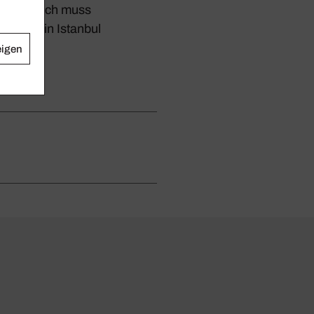
 Eigent­lich muss
 man es in Istanbul
eigen