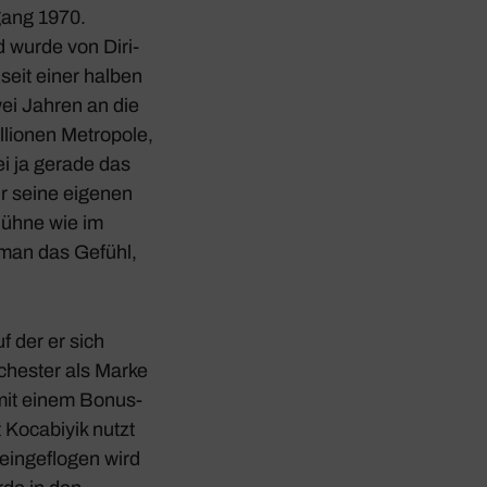
gang 1970.
 wurde von Diri­
„seit einer halben
wei Jahren an die
llionen Metro­pole,
sei ja gerade das
ür seine eigenen
Bühne wie im
man das Gefühl,
f der er sich
chester als Marke
mit einem Bonus-
Koca­biyik nutzt
einge­flogen wird