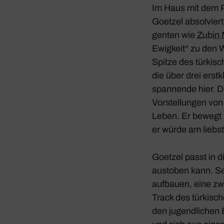
Im Haus mit dem P
Goetzel absol­viert
genten wie
Zubin 
Ewig­keit“ zu den W
Spitze des türki­s
die über drei erst­
span­nende hier. D
Vorstel­lungen vo
Leben. Er bewegt 
er würde am liebste
Goetzel passt in d
austoben kann. Se
aufbauen, eine zw
Track des türki­sc
den jugend­li­chen