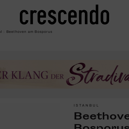
ul : Beet­hoven am Bosporus
ISTANBUL
Beet­hov
Bosporu