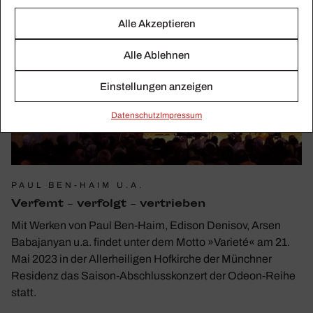
Alle Akzeptieren
Alle Ablehnen
Einstellungen anzeigen
Daten­schutz
Impressum
PAUL BEN-HAIM U.A.
Verfemt – verfolgt – vertrieben
Mit Werken von Paul Ben-Haim, Edison Denisov, Arsen
Babajanyan u.a. findet unter dem Motto »Varieté« am 21.
Mai 2023 in der Allerheiligen Hofkirche der Münchner
Residenz das Saison-Abschlusskonzert der Odeon-Reihe
statt.