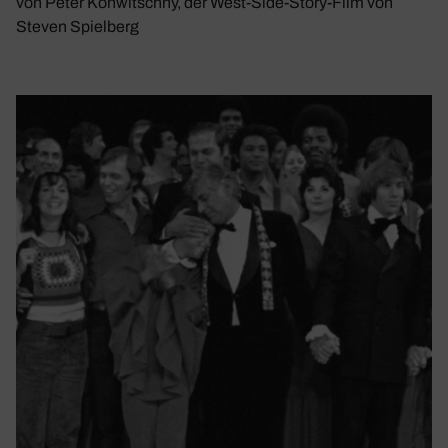
von Peter Konwitschny, der West-Side-Story-Film von
Steven Spielberg