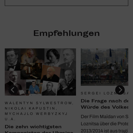
Empfehlungen
SERGEI LOZNITSA
Die Frage nach der
WALENTYN SYLWESTROW,
Würde des Volkes
NIKOLAI KAPUSTIN,
MYCHAJLO WERBYZKYJ
Der Film Maïdan von Ser
U.A.
Loznitsa über die Protes
Die zehn wich­tigsten
2013/2014 ist aus tragis