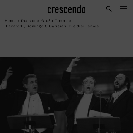
Home
>
Dossier
>
Große Tenöre
>
Pavarotti, Domingo & Carreras: Die drei Tenöre