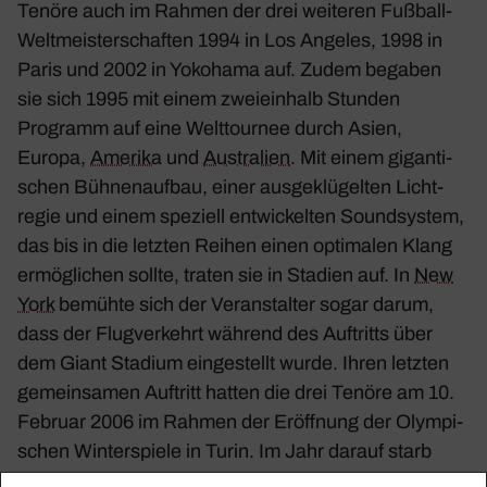
Tenöre auch im Rahmen der drei weiteren Fußball-
Welt­meis­ter­schaften 1994 in Los Angeles, 1998 in
Paris und 2002 in Yoko­hama auf. Zudem begaben
sie sich 1995 mit einem zwei­ein­halb Stunden
Programm auf eine Welt­tournee durch Asien,
Europa,
Amerika
und
Austra­lien
. Mit einem gigan­ti­
schen Bühnen­aufbau, einer ausge­klü­gelten Licht­
regie und einem speziell entwi­ckelten Sound­system,
das bis in die letzten Reihen einen opti­malen Klang
ermög­li­chen sollte, traten sie in Stadien auf. In
New
York
bemühte sich der Veran­stalter sogar darum,
dass der Flug­ver­kehrt während des Auftritts über
dem Giant Stadium einge­stellt wurde. Ihren letzten
gemein­samen Auftritt hatten die drei Tenöre am 10.
Februar 2006 im Rahmen der Eröff­nung der Olym­pi­
schen Winter­spiele in Turin. Im Jahr darauf starb
Luciano Pava­rotti.