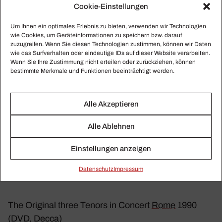
Cookie-Einstellungen
Die Aufnahmen des
Um Ihnen ein optimales Erlebnis zu bieten, verwenden wir Technologien
wie Cookies, um Geräteinformationen zu speichern bzw. darauf
legen­dären Ereig­
zuzugreifen. Wenn Sie diesen Technologien zustimmen, können wir Daten
wie das Surfverhalten oder eindeutige IDs auf dieser Website verarbeiten.
nisses sind nach wie
Wenn Sie Ihre Zustimmung nicht erteilen oder zurückziehen, können
bestimmte Merkmale und Funktionen beeinträchtigt werden.
vor erhält­lich
Alle Akzeptieren
Carreras, Domingo, Pava­rotti in concert (CD,
Alle Ablehnen
Decca)
Einstellungen anzeigen
Hier bestellen
Daten­schutz
Impressum
The Original three Tenors in Concert
Rome
1990
(DVD, Decca)