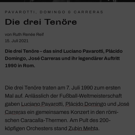
PAVAROTTI, DOMINGO & CARRERAS
Die drei Tenöre
von
Ruth Renée Reif
15. Juli 2021
Die drei Tenöre – das sind Luciano Pavarotti, Plácido
Domingo, José Carreras und ihr legendärer Auftritt
1990 in Rom.
Die drei Tenöre traten am 7. Juli 1990 zum ersten
Mal auf. Anläss­lich der Fußball-Welt­meis­ter­schaft
gaben
Luciano Pava­rotti
,
Plácido Domingo
und
José
Carreras
ein gemein­sames Konzert in den römi­
schen Cara­calla-Thermen. Am Pult des 200-
köpfigen Orches­ters stand
Zubin Mehta
.