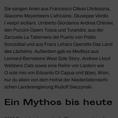
Sie sangen Arien aus Fran­cesco Cileas
L’Arle­siana
,
Giacomo Meyer­beers
L’af­ri­caine
, Giuseppe Verdis
I vespri sici­liani
, Umberto Giord­anos
Andrea Chénier,
den Puccini-Opern Tosca und Turandot, aus der
Zarzuela
La Taber­nera del Puerto
von Pablo
Sorozábal und aus Franz Lehárs Operette
Das Land
des Lächelns
. Außerdem gab es Medleys aus
Leonard Bern­steins
West Side Story
, Andrew Lloyd
Webbers
Cats
sowie eine Reihe von Liedern wie
O sole mio
von Eduardo Di Capua und
Wien
, Wien,
nur du allein
von dem Hofrat der Nieder­ös­ter­rei­chi­
schen Landes­re­gie­rung Rudolf Siec­zynski.
Ein Mythos bis heute