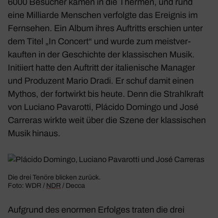
6000 Besu­cher kamen in die Thermen, und rund
eine Milli­arde Menschen verfolgte das Ereignis im
Fern­sehen. Ein Album ihres Auftritts erschien unter
dem Titel „In Concert“ und wurde zum meist­ver­
kauften in der Geschichte der klas­si­schen Musik.
Initi­iert hatte den Auftritt der italie­ni­sche Manager
und Produ­zent Mario Dradi. Er schuf damit einen
Mythos, der fort­wirkt bis heute. Denn die Strahl­kraft
von Luciano Pava­rotti, Plácido Domingo und José
Carreras wirkte weit über die Szene der klas­si­schen
Musik hinaus.
Die drei Tenöre blicken zurück.
Foto: WDR /
NDR
/ Decca
Aufgrund des enormen Erfolges traten die drei