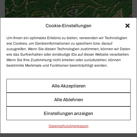
Cookie-Einstellungen
Um Ihnen ein optimales Erlebnis zu bieten, verwenden wir Technologien
wie Cookies, um Geräteinformationen zu speichern bzw. darauf
zuzugreifen. Wenn Sie diesen Technologien zustimmen, können wir Daten
wie das Surfverhalten oder eindeutige IDs auf dieser Website verarbeiten.
Wenn Sie Ihre Zustimmung nicht erteilen oder zurückziehen, können
bestimmte Merkmale und Funktionen beeinträchtigt werden.
Alle Akzeptieren
KLASSIKWOCHE 30/2020
Festival-Theorie: Klein schlägt groß?
Alle Ablehnen
Die Rückkehr von Katharina Wagner, der Vinke-Garten als
Einstellungen anzeigen
Bayreuth-Alternative, der problematische Führungsstil von
Intendant Peter Spuhler in Karlsruhe.
Daten­schutz
Impressum