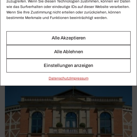
zuzugreifen. Wenn Sie diesen Technologien zustimmen, können wir Daten
wie das Surfverhalten oder eindeutige IDs auf dieser Website verarbeiten.
Wenn Sie Ihre Zustimmung nicht erteilen oder zurückziehen, können
bestimmte Merkmale und Funktionen beeinträchtigt werden.
KLASSIKWOCHE 17/2020
Der Salz­burger Sonderweg und die Frage:
Üben oder faulenzen?
Alle Akzeptieren
Die Forderungen an Monika Grütters, die virtuelle Gala der
Metropolitan Opera mit Anna Netrebko und Jonas
Alle Ablehnen
Kaufmann, der Quarantäne-Talk von Chen Reiss.
Einstellungen anzeigen
Daten­schutz
Impressum