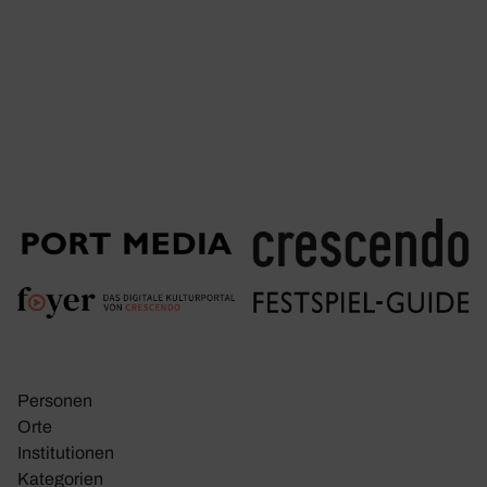
Personen
Orte
Insti­tu­tionen
Kate­go­rien