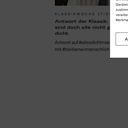
Gerätei
zustimm
KLASSIKWOCHE 17/2021
1
verarbe
S
Merkmal
Antwort der Klassik: Die
J
sind doch alle nicht ganz
dicht.
A
Antwort auf #allesdichtmachen
mit #bleibenwirmenschlich