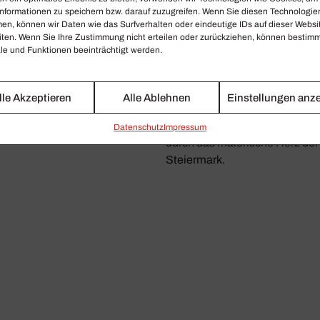
nformationen zu speichern bzw. darauf zuzugreifen. Wenn Sie diesen Technologie
en, können wir Daten wie das Surfverhalten oder eindeutige IDs auf dieser Websi
50 YEARS WIENER
OKSANA LYNIV
iten. Wenn Sie Ihre Zustimmung nicht erteilen oder zurückziehen, können bestim
TAATSOPER
e und Funktionen beeinträchtigt werden.
Das male­ri­sche Herz d
uwelen aus dem Archiv
Stei­er­mark
Ein Spaziergang mit Oksana
lle Akzeptieren
Alle Ablehnen
Einstellungen anz
Lyniv, Chefdirigentin des Graz
Philharmonischen Orchesters,
Daten­schutz
Impressum
durch das malerische Herz der
Steiermark.