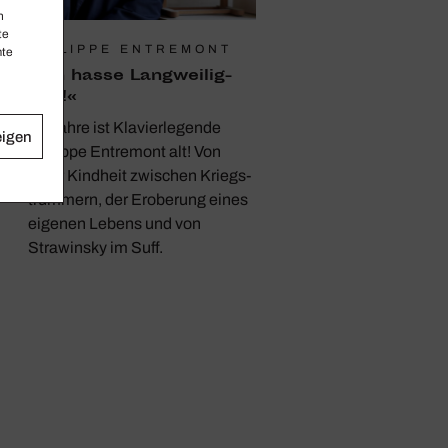
n
te
PHILIPPE ENTREMONT
mte
er
»Ich hasse Lang­wei­lig­
keit!«
83 Jahre ist Klavierlegende
eigen
er
Philippe Entremont alt! Von
einer Kindheit zwischen Kriegs­
trümmern, der Eroberung eines
eigenen Lebens und von
Strawinsky im Suff.