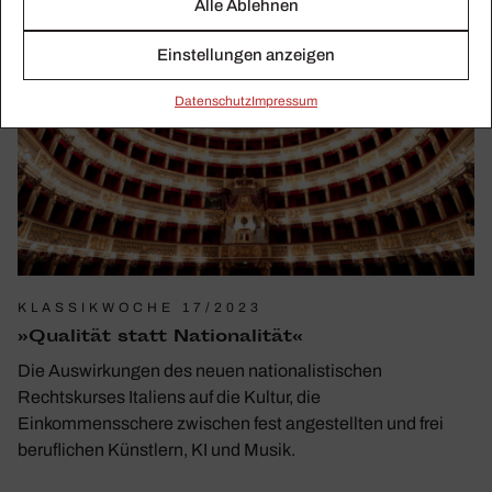
Alle Ablehnen
Einstellungen anzeigen
Daten­schutz
Impressum
KLASSIKWOCHE 17/2023
»Qualität statt Natio­na­lität«
Die Auswirkungen des neuen nationalistischen
Rechtskurses Italiens auf die Kultur, die
Einkommensschere zwischen fest angestellten und frei
beruflichen Künstlern, KI und Musik.