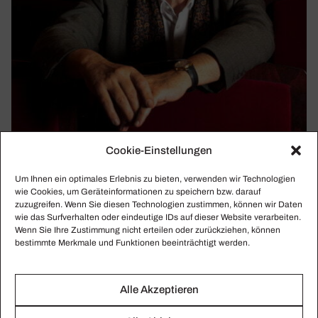
Cookie-Einstellungen
KLASSIKWOCHE 18/2023
Um Ihnen ein optimales Erlebnis zu bieten, verwenden wir Technologien
Abschieds­brief des Lieblings-»Parasiten«
wie Cookies, um Geräteinformationen zu speichern bzw. darauf
zuzugreifen. Wenn Sie diesen Technologien zustimmen, können wir Daten
Die Amtsübergabe an den neuen Kultursenator Joe Chialo
wie das Surfverhalten oder eindeutige IDs auf dieser Website verarbeiten.
in Berlin, der Abschied von Joana Mallwitz in Nürnberg,
Wenn Sie Ihre Zustimmung nicht erteilen oder zurückziehen, können
bestimmte Merkmale und Funktionen beeinträchtigt werden.
das Thema Gender in der Welt der Klassik.
Alle Akzeptieren